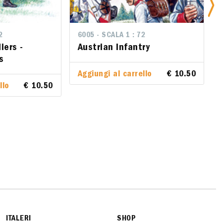
2
6005 - SCALA 1 : 72
6005 - SCALA 1 : 72
60
ers -
iers -
Austrian Infantry
Austrian Infantry
W
s
G
Aggiungi al carrello
Aggiungi al carrello
€ 10.50
€ 10.50
lo
llo
€ 10.50
€ 10.50
Ag
ITALERI
SHOP