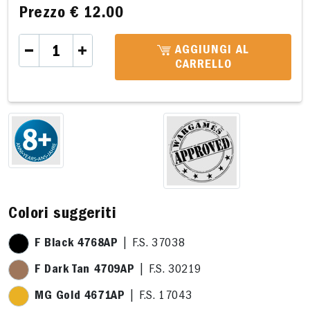
Prezzo
€ 12.00
AGGIUNGI AL
CARRELLO
Colori suggeriti
F Black 4768AP
| F.S. 37038
F Dark Tan 4709AP
| F.S. 30219
MG Gold 4671AP
| F.S. 17043