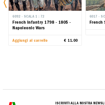
6092 - SCALA 1 : 72
6017 - SCA
6017 - SC
French Infantry 1798 - 1805 -
French S
French 
Napoleonic Wars
Aggiungi al carrello
€ 11.00
ISCRIVITI ALLA NOSTRA NEWSL