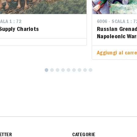
LA 1 : 72
ALA 1 : 72
6006 - SCALA 1 : 72
6006 - SCALA 1 : 7
upply Chariots
Supply Chariots
Russian Grenadi
Russian Grenad
Napoleonic Wars
Napoleonic War
Aggiungi al carrel
Aggiungi al carre
ETTER
CATEGORIE