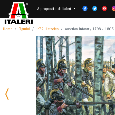
A proposito di Italeri
Home
Figurini
1:72 Historics
Austrian Infantry 1798 - 1805
Previous