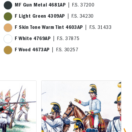
MF Gun Metal 4681AP
| F.S. 37200
F Light Green 4309AP
| F.S. 34230
F Skin Tone Warm Tint 4603AP
| F.S. 31433
F White 4769AP
| F.S. 37875
F Wood 4673AP
| F.S. 30257