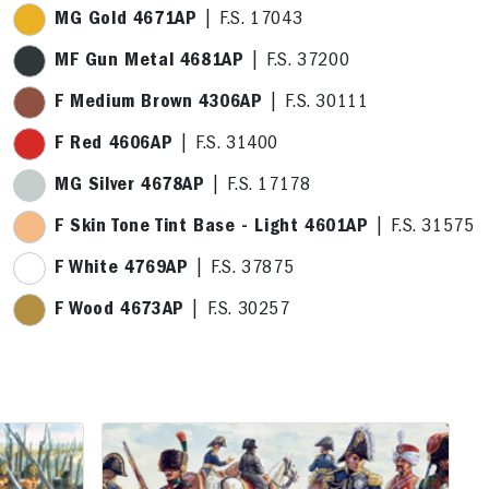
MG Gold 4671AP
| F.S. 17043
MF Gun Metal 4681AP
| F.S. 37200
F Medium Brown 4306AP
| F.S. 30111
F Red 4606AP
| F.S. 31400
MG Silver 4678AP
| F.S. 17178
F Skin Tone Tint Base - Light 4601AP
| F.S. 31575
F White 4769AP
| F.S. 37875
F Wood 4673AP
| F.S. 30257