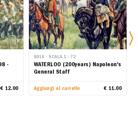
6016 - SCALA 1 : 72
6016 - SCALA 1 : 72
6008 - S
98 -
WATERLOO (200years) Napoleon's
WATERLOO (200years) Napoleon's
French
General Staff
General Staff
Aggiungi
0
€ 12.00
Aggiungi al carrello
Aggiungi al carrello
€ 11.00
€ 11.00