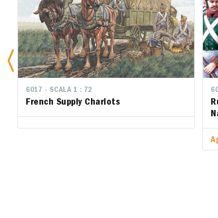
6017 - SCALA 1 : 72
6006 - SCA
60
French Supply Chariots
Russian 
R
Napoleo
N
Aggiungi 
A