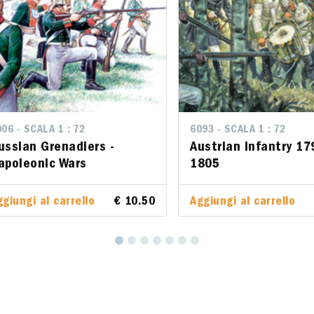
LA 1 : 72
06 - SCALA 1 : 72
6093 - SCALA 1 : 72
6093 - SCALA 1 : 72
Grenadiers -
ussian Grenadiers -
Austrian Infantry 1798 -
Austrian Infantry 17
nic Wars
apoleonic Wars
1805
1805
al carrello
ggiungi al carrello
€ 10.50
€ 10.50
Aggiungi al carrello
Aggiungi al carrello
€ 12.0