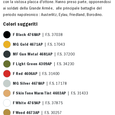
con la vistosa placca d'ottone. Hanno preso parte, opponendosi
ai soldati della Grande Armée, alle principale battaglie del
periodo napoleonico : Austerlitz, Eylau, Friedland, Borodino.
Colori suggeriti
F Black 4768AP
| F.S. 37038
MG Gold 4671AP
| F.S. 17043
MF Gun Metal 4681AP
| F.S. 37200
F Light Green 4309AP
| F.S. 34230
F Red 4606AP
| F.S. 31400
MG Silver 4678AP
| F.S. 17178
F Skin Tone Warm Tint 4603AP
| F.S. 31433
F White 4769AP
| F.S. 37875
F Wood 4673AP
| F.S. 30257