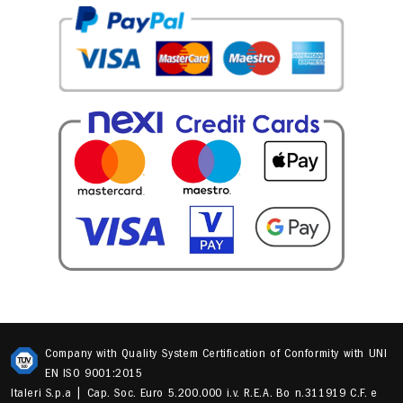
Company with Quality System Certification of Conformity with UNI
EN ISO 9001:2015
Italeri S.p.a | Cap. Soc. Euro 5.200.000 i.v. R.E.A. Bo n.311919 C.F. e