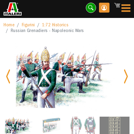
Home
Figurini
1:72 Historics
Russian Grenadiers - Napoleonic Wars
Previous
Nex