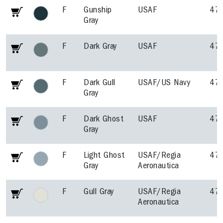
F
Gunship
USAF
47
Gray
F
Dark Gray
USAF
47
F
Dark Gull
USAF/US Navy
47
Gray
F
Dark Ghost
USAF
47
Gray
F
Light Ghost
USAF/Regia
47
Gray
Aeronautica
F
Gull Gray
USAF/Regia
47
Aeronautica