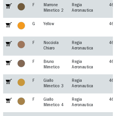
F
Marrone
Regia
46
Mimetico 2
Aeronautica
G
Yellow
46
F
Nocciola
Regia
46
Chiaro
Aeronautica
F
Bruno
Regia
46
Mimetico
Aeronautica
F
Giallo
Regia
46
Mimetico 3
Aeronautica
F
Giallo
Regia
46
Mimetico 4
Aeronautica