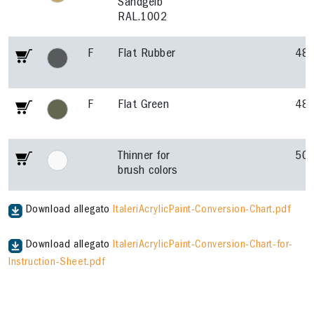
Sandgelb
RAL.1002
F
Flat Rubber
48
F
Flat Green
48
Thinner for
50
brush colors
Download allegato
ItaleriAcrylicPaint-Conversion-Chart.pdf
Download allegato
ItaleriAcrylicPaint-Conversion-Chart-for-
Instruction-Sheet.pdf