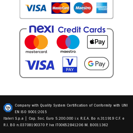
Company with Quality System Certification of Conformity with UNI
EN ISO 9001:2015
Italeri S.p.a | Cap. Soc. Euro 5.200.000 i.v. R.E.A. Bo n.311919 C.F. e
R.I. BO n.03708190370 P. Iva IT00652841206 M. B0011362