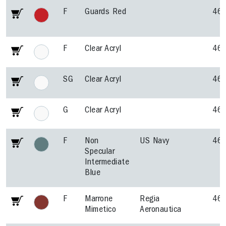
F
Guards Red
46
F
Clear Acryl
46
SG
Clear Acryl
46
G
Clear Acryl
46
F
Non
US Navy
46
Specular
Intermediate
Blue
F
Marrone
Regia
46
Mimetico
Aeronautica