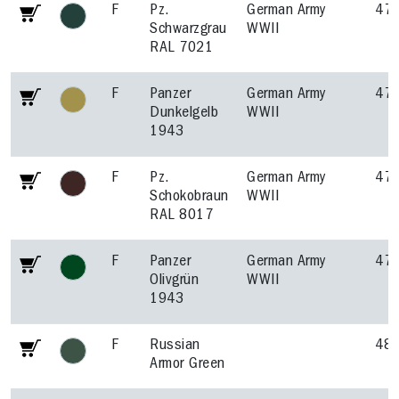
F
Pz.
German Army
47
Schwarzgrau
WWII
RAL 7021
F
Panzer
German Army
47
Dunkelgelb
WWII
1943
F
Pz.
German Army
47
Schokobraun
WWII
RAL 8017
F
Panzer
German Army
47
Olivgrün
WWII
1943
F
Russian
48
Armor Green