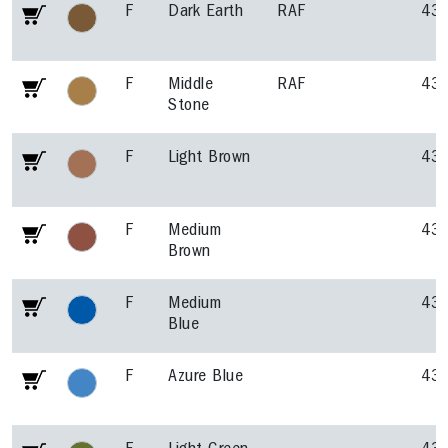
F
Dark Earth
RAF
43
F
Middle
RAF
43
Stone
F
Light Brown
43
F
Medium
43
Brown
F
Medium
43
Blue
F
Azure Blue
43