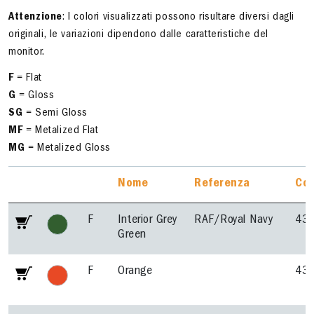
Attenzione
: I colori visualizzati possono risultare diversi dagli
originali, le variazioni dipendono dalle caratteristiche del
monitor.
F
= Flat
G
= Gloss
SG
= Semi Gloss
MF
= Metalized Flat
MG
= Metalized Gloss
Nome
Referenza
Cod
F
Interior Grey
RAF/Royal Navy
43
Green
F
Orange
43