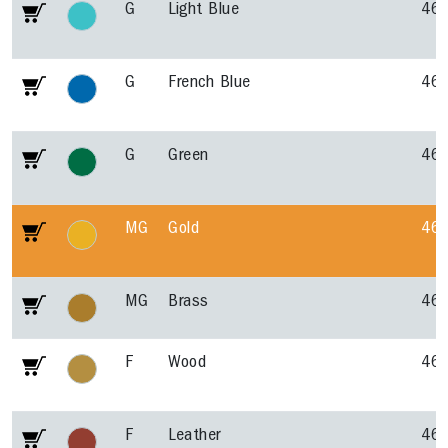
G
Light Blue
46
G
French Blue
46
G
Green
46
MG
Gold
46
MG
Brass
46
F
Wood
46
F
Leather
46