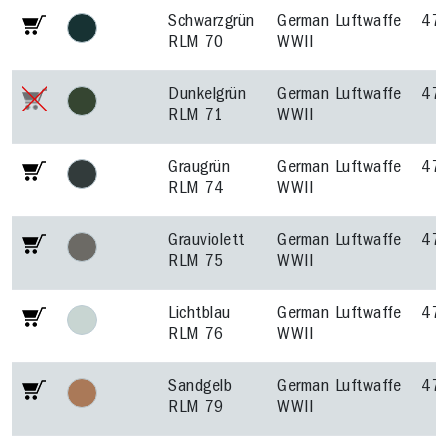
Schwarzgrün
German Luftwaffe
47
RLM 70
WWII
Dunkelgrün
German Luftwaffe
47
RLM 71
WWII
Graugrün
German Luftwaffe
47
RLM 74
WWII
Grauviolett
German Luftwaffe
47
RLM 75
WWII
Lichtblau
German Luftwaffe
47
RLM 76
WWII
Sandgelb
German Luftwaffe
47
RLM 79
WWII