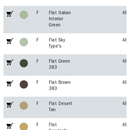
F
Flat Italian
48
Interior
Green
F
Flat Sky
48
Type's
F
Flat Green
48
383
F
Flat Brown
48
383
F
Flat Desert
48
Tan
F
Flat
48