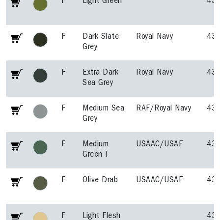
F
Light Green
43
F
Dark Slate
Royal Navy
43
Grey
F
Extra Dark
Royal Navy
43
Sea Grey
F
Medium Sea
RAF/Royal Navy
43
Grey
F
Medium
USAAC/USAF
43
Green I
F
Olive Drab
USAAC/USAF
43
F
Light Flesh
43