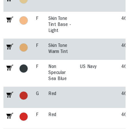
F
Skin Tone
46
Tint Base -
Light
F
Skin Tone
46
Warm Tint
F
Non
US Navy
46
Specular
Sea Blue
G
Red
46
F
Red
46