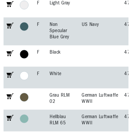
F
Light Gray
47
F
Non
US Navy
47
Specular
Blue Grey
F
Black
47
F
White
47
Grau RLM
German Luftwaffe
47
02
WWII
Hellblau
German Luftwaffe
47
RLM 65
WWII