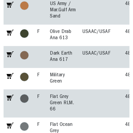
US Army /
48
Mar.Gulf Arm
Sand
F
Olive Drab
USAAC/USAF
48
Ana 613
Dark Earth
USAAC/USAF
48
Ana 617
F
Military
48
Green
F
Flat Grey
48
Green RLM.
66
F
Flat Ocean
48
Grey