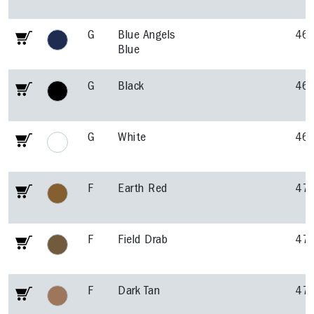
G
Blue Angels
46
Blue
G
Black
46
G
White
46
F
Earth Red
47
F
Field Drab
47
F
Dark Tan
47