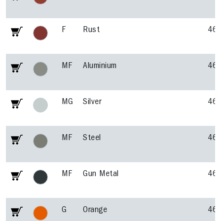
F
Rust
46
MF
Aluminium
46
MG
Silver
46
MF
Steel
46
MF
Gun Metal
46
G
Orange
46