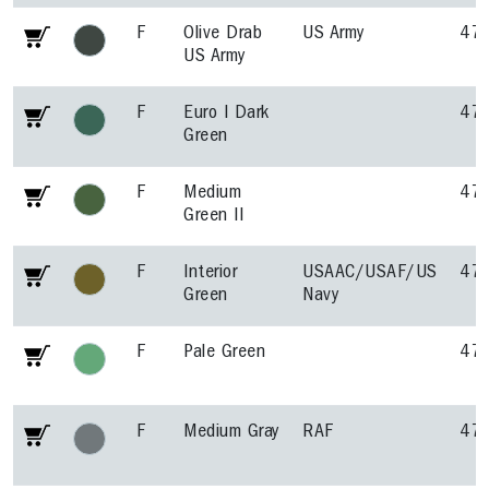
F
Olive Drab
US Army
47
US Army
F
Euro I Dark
47
Green
F
Medium
47
Green II
F
Interior
USAAC/USAF/US
47
Green
Navy
F
Pale Green
47
F
Medium Gray
RAF
47