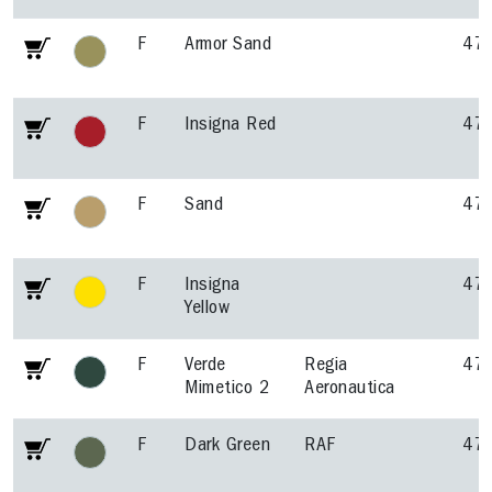
F
Armor Sand
47
F
Insigna Red
47
F
Sand
47
F
Insigna
47
Yellow
F
Verde
Regia
47
Mimetico 2
Aeronautica
F
Dark Green
RAF
47