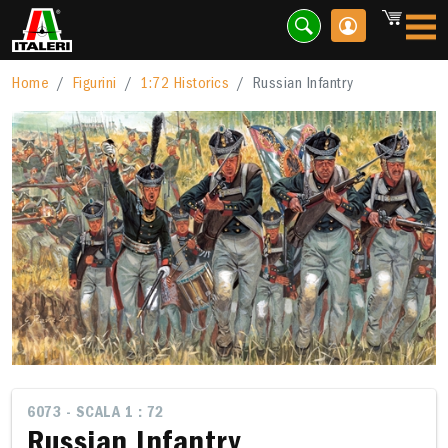
Home
Figurini
1:72 Historics
Russian Infantry
6073 - SCALA 1 : 72
Russian Infantry