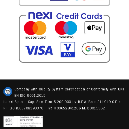
Company with Quality System Certification of Conformity with UNI
EN ISO 9001:2015
Italeri S.p.a | Cap. Soc. Euro 5.200.000 i.v. R.E.A. Bo n.311919 C.F. e
R.I. BO n.03708190370 P. Iva IT00652841206 M. B0011362