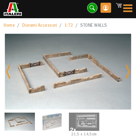
Home
Diorami Accessori
1:72
STONE WALLS
Previous
Nex
21,5 x 14,5cm