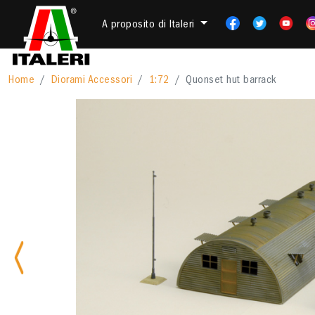
A proposito di Italeri
Home
Diorami Accessori
1:72
Quonset hut barrack
Previous