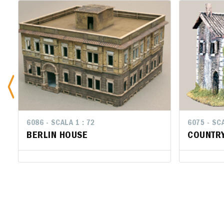
6086 - SCALA 1 : 72
6075 - SCA
6075 - SCA
BERLIN HOUSE
COUNTRY
COUNTRY