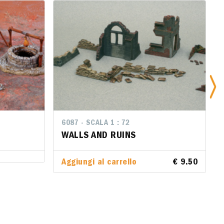
6087 - SCALA 1 : 72
6087 - SCALA 1 : 72
WALLS AND RUINS
WALLS AND RUINS
Aggiungi al carrello
Aggiungi al carrello
€ 9.50
€ 9.50