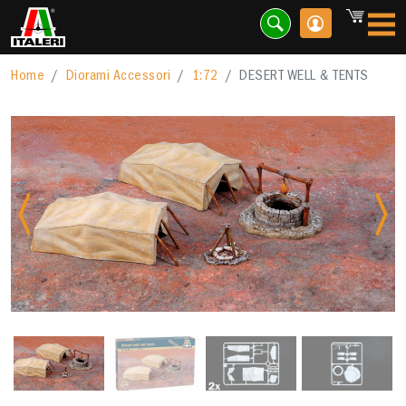
Home
Diorami Accessori
1:72
DESERT WELL & TENTS
Previous
Nex