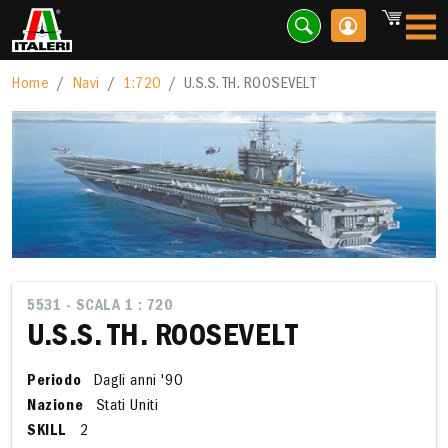
Home
Navi
1:720
U.S.S. TH. ROOSEVELT
5531 - SCALA 1 : 720
U.S.S. TH. ROOSEVELT
Periodo
Dagli anni '90
Nazione
Stati Uniti
SKILL
2