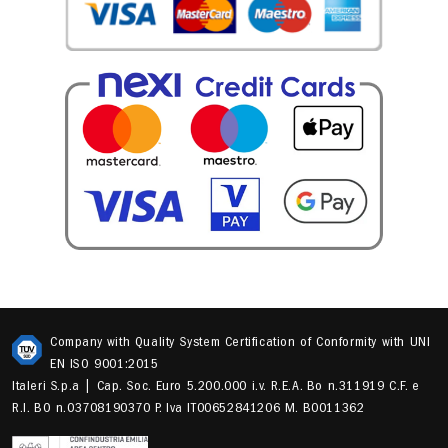
Company with Quality System Certification of Conformity with UNI
EN ISO 9001:2015
Italeri S.p.a | Cap. Soc. Euro 5.200.000 i.v. R.E.A. Bo n.311919 C.F. e
R.I. BO n.03708190370 P. Iva IT00652841206 M. B0011362