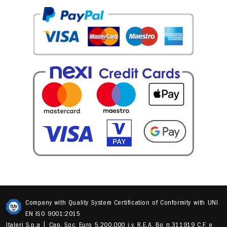
Company with Quality System Certification of Conformity with UNI
EN ISO 9001:2015
Italeri S.p.a | Cap. Soc. Euro 5.200.000 i.v. R.E.A. Bo n.311919 C.F. e