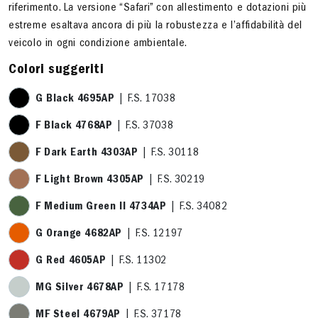
riferimento. La versione “Safari” con allestimento e dotazioni più
estreme esaltava ancora di più la robustezza e l’affidabilità del
veicolo in ogni condizione ambientale.
Colori suggeriti
G Black 4695AP
| F.S. 17038
F Black 4768AP
| F.S. 37038
F Dark Earth 4303AP
| F.S. 30118
F Light Brown 4305AP
| F.S. 30219
F Medium Green II 4734AP
| F.S. 34082
G Orange 4682AP
| F.S. 12197
G Red 4605AP
| F.S. 11302
MG Silver 4678AP
| F.S. 17178
MF Steel 4679AP
| F.S. 37178