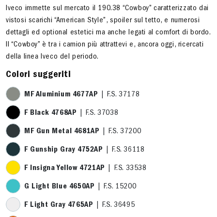
Iveco immette sul mercato il 190.38 “Cowboy” caratterizzato dai
vistosi scarichi “American Style”, spoiler sul tetto, e numerosi
dettagli ed optional estetici ma anche legati al comfort di bordo.
Il “Cowboy” è tra i camion più attrattevi e, ancora oggi, ricercati
della linea Iveco del periodo.
Colori suggeriti
MF Aluminium 4677AP
| F.S. 37178
F Black 4768AP
| F.S. 37038
MF Gun Metal 4681AP
| F.S. 37200
F Gunship Gray 4752AP
| F.S. 36118
F Insigna Yellow 4721AP
| F.S. 33538
G Light Blue 4650AP
| F.S. 15200
F Light Gray 4765AP
| F.S. 36495