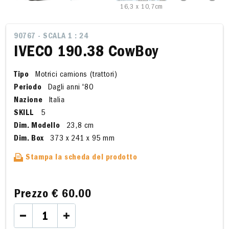
16,3 x 10,7cm
A
90767 - SCALA 1 : 24
IVECO 190.38 CowBoy
Tipo
Motrici camions (trattori)
Periodo
Dagli anni '80
Nazione
Italia
SKILL
5
Dim. Modello
23,8 cm
Dim. Box
373 x 241 x 95 mm
Stampa la scheda del prodotto
Prezzo
€ 60.00