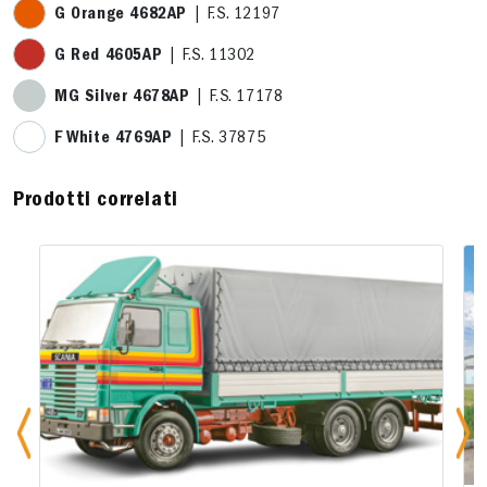
G Orange 4682AP
| F.S. 12197
G Red 4605AP
| F.S. 11302
MG Silver 4678AP
| F.S. 17178
F White 4769AP
| F.S. 37875
Prodotti correlati