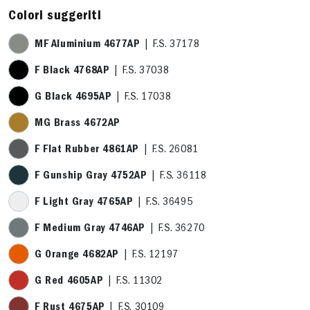
Colori suggeriti
MF Aluminium 4677AP
| F.S. 37178
F Black 4768AP
| F.S. 37038
G Black 4695AP
| F.S. 17038
MG Brass 4672AP
F Flat Rubber 4861AP
| F.S. 26081
F Gunship Gray 4752AP
| F.S. 36118
F Light Gray 4765AP
| F.S. 36495
F Medium Gray 4746AP
| F.S. 36270
G Orange 4682AP
| F.S. 12197
G Red 4605AP
| F.S. 11302
F Rust 4675AP
| F.S. 30109