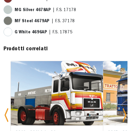
MG Silver 4678AP
| F.S. 17178
MF Steel 4679AP
| F.S. 37178
G White 4696AP
| F.S. 17875
Prodotti correlati