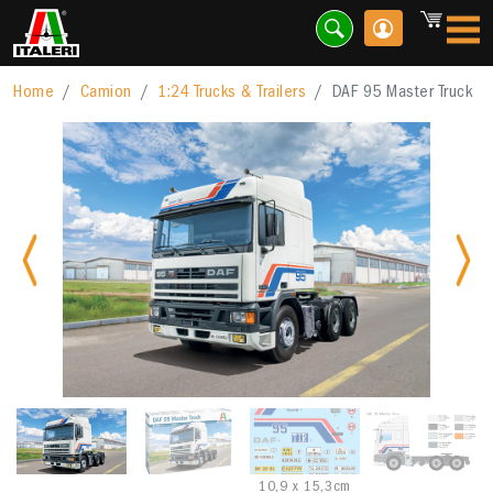
Home
Camion
1:24 Trucks & Trailers
DAF 95 Master Truck
Previous
Nex
10,9 x 15,3cm
A