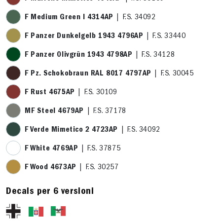
F Medium Green I 4314AP
| F.S. 34092
F Panzer Dunkelgelb 1943 4796AP
| F.S. 33440
F Panzer Olivgrün 1943 4798AP
| F.S. 34128
F Pz. Schokobraun RAL 8017 4797AP
| F.S. 30045
F Rust 4675AP
| F.S. 30109
MF Steel 4679AP
| F.S. 37178
F Verde Mimetico 2 4723AP
| F.S. 34092
F White 4769AP
| F.S. 37875
F Wood 4673AP
| F.S. 30257
Decals per 6 versioni