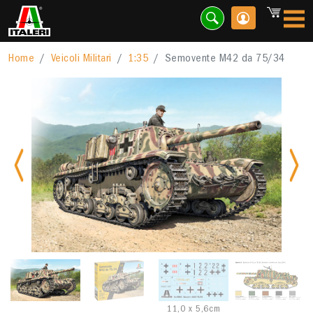
Home
Veicoli Militari
1:35
Semovente M42 da 75/34
Previous
Nex
11,0 x 5,6cm