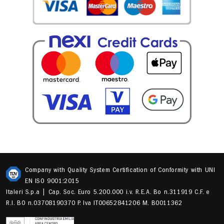
Company with Quality System Certification of Conformity with UNI
EN ISO 9001:2015
Italeri S.p.a | Cap. Soc. Euro 5.200.000 i.v. R.E.A. Bo n.311919 C.F. e
R.I. BO n.03708190370 P. Iva IT00652841206 M. B0011362