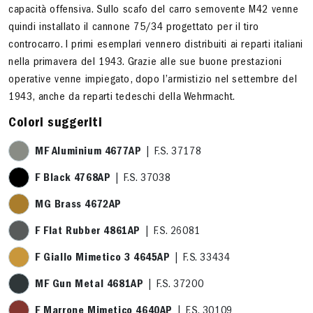
capacità offensiva. Sullo scafo del carro semovente M42 venne
quindi installato il cannone 75/34 progettato per il tiro
controcarro. I primi esemplari vennero distribuiti ai reparti italiani
nella primavera del 1943. Grazie alle sue buone prestazioni
operative venne impiegato, dopo l’armistizio nel settembre del
1943, anche da reparti tedeschi della Wehrmacht.
Colori suggeriti
MF Aluminium 4677AP
| F.S. 37178
F Black 4768AP
| F.S. 37038
MG Brass 4672AP
F Flat Rubber 4861AP
| F.S. 26081
F Giallo Mimetico 3 4645AP
| F.S. 33434
MF Gun Metal 4681AP
| F.S. 37200
F Marrone Mimetico 4640AP
| F.S. 30109