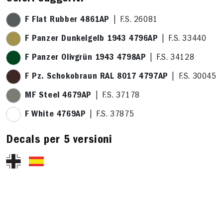
F Flat Rubber 4861AP
| F.S. 26081
F Panzer Dunkelgelb 1943 4796AP
| F.S. 33440
F Panzer Olivgrün 1943 4798AP
| F.S. 34128
F Pz. Schokobraun RAL 8017 4797AP
| F.S. 30045
MF Steel 4679AP
| F.S. 37178
F White 4769AP
| F.S. 37875
Decals per 5 versioni