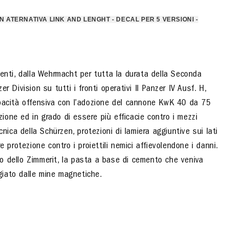
N ATERNATIVA LINK AND LENGHT - DECAL PER 5 VERSIONI -
menti, dalla Wehrmacht per tutta la durata della Seconda
 Division su tutti i fronti operativi Il Panzer IV Ausf. H,
apacità offensiva con l’adozione del cannone KwK 40 da 75
one ed in grado di essere più efficacie contro i mezzi
nica della Schürzen, protezioni di lamiera aggiuntive sui lati
 protezione contro i proiettili nemici affievolendone i danni.
uso dello Zimmerit, la pasta a base di cemento che veniva
eggiato dalle mine magnetiche.