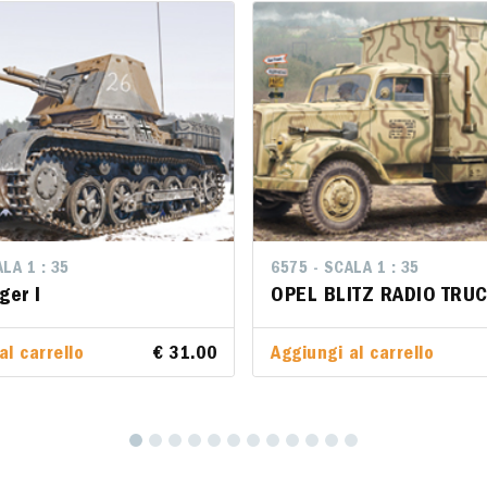
LA 1 : 35
LA 1 : 35
6575 - SCALA 1 : 35
6575 - SCALA 1 : 35
ger I
ger I
OPEL BLITZ RADIO TRUC
OPEL BLITZ RADIO TRU
al carrello
al carrello
€ 31.00
€ 31.00
Aggiungi al carrello
Aggiungi al carrello