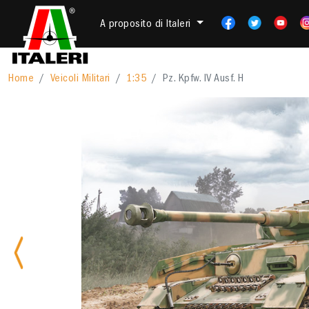
A proposito di Italeri
Home
Veicoli Militari
1:35
Pz. Kpfw. IV Ausf. H
Previous