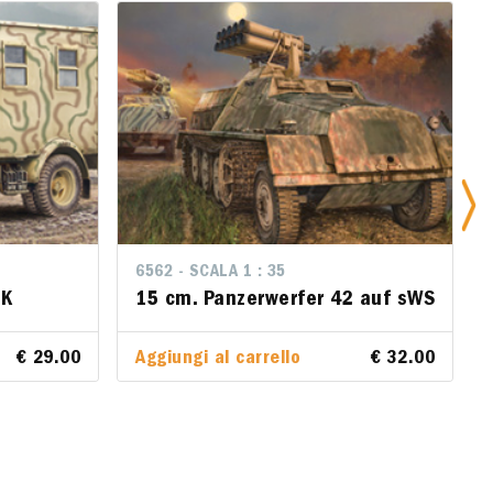
6562 - SCALA 1 : 35
6562 - SCALA 1 : 35
65
K
CK
15 cm. Panzerwerfer 42 auf
15 cm. Panzerwerfer 42 auf sWS
1
sWS
S
€ 29.00
€ 29.00
Aggiungi al carrello
€ 32.00
Aggiungi al carrello
€ 32.00