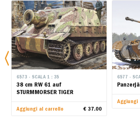
6573 - SCALA 1 : 35
6577 - SCA
6577 - SCA
38 cm RW 61 auf
Panzerjä
Panzerjä
STURMMORSER TIGER
Aggiungi 
Aggiungi 
Aggiungi al carrello
€ 37.00