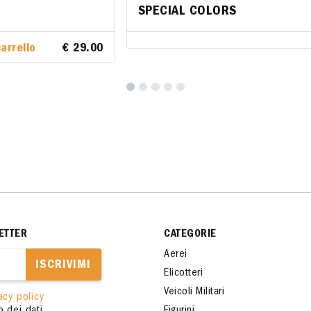
SPECIAL COLORS
SPECIAL COLORS
arrello
al carrello
€ 29.00
€ 29.00
ETTER
CATEGORIE
Aerei
ISCRIVIMI
Elicotteri
Veicoli Militari
acy policy