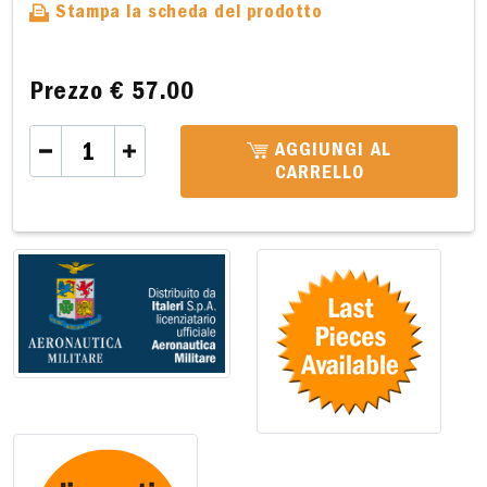
Stampa la scheda del prodotto
Prezzo
€ 57.00
AGGIUNGI AL
CARRELLO
A 20,9 x 11,4cm
B 20,9 x 11,4cm
C 6,3 x 4,5cm