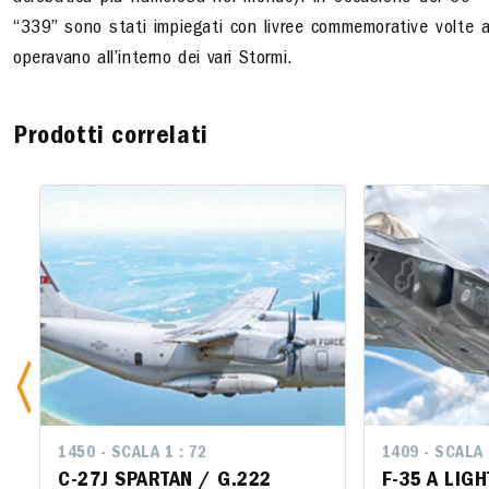
“339” sono stati impiegati con livree commemorative volte a 
operavano all’interno dei vari Stormi.
Prodotti correlati
1450 - SCALA 1 : 72
1409 - SCALA 
1409 - SCA
C-27J SPARTAN / G.222
F-35 A LIGH
F-35 A L