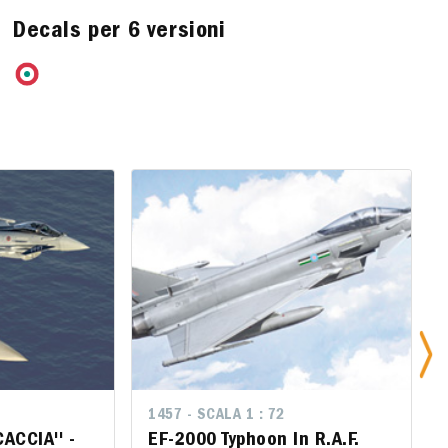
Decals per 6 versioni
1457 - SCALA 1 : 72
1457 - SCALA 1 : 72
ACCIA'' -
I CACCIA'' -
EF-2000 Typhoon In R.A.F.
EF-2000 Typhoon In R.A.F.