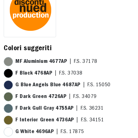
Colori suggeriti
MF Aluminium 4677AP
| F.S. 37178
F Black 4768AP
| F.S. 37038
G Blue Angels Blue 4687AP
| F.S. 15050
F Dark Green 4726AP
| F.S. 34079
F Dark Gull Gray 4755AP
| F.S. 36231
F Interior Green 4736AP
| F.S. 34151
G White 4696AP
| F.S. 17875