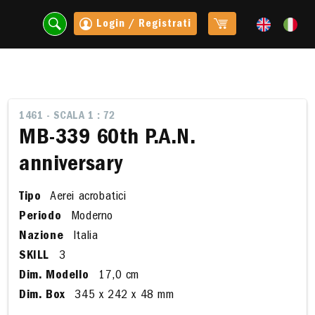
Login / Registrati
1461 - SCALA 1 : 72
MB-339 60th P.A.N.
anniversary
Tipo
Aerei acrobatici
Periodo
Moderno
Nazione
Italia
SKILL
3
t
Dim. Modello
17,0 cm
Dim. Box
345 x 242 x 48 mm