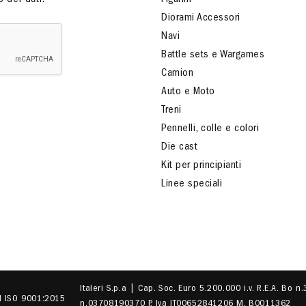
 dei dati.
Figurini
Diorami Accessori
Navi
Battle sets e Wargames
Camion
Auto e Moto
Treni
Pennelli, colle e colori
Die cast
Kit per principianti
Linee speciali
Italeri S.p.a | Cap. Soc. Euro 5.200.000 i.v. R.E.A. Bo n
EN ISO 9001:2015
n.03708190370 P. Iva IT00652841206 M. B0011362