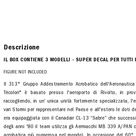
Descrizione
IL BOX CONTIENE 3 MODELLI - SUPER DECAL PER TUTTI I
FIGURE NOT INCLUDED
Il 313° Gruppo Addestramento Acrobatico dell'Aeronautica M
Tricolori" è basato presso l'aeroporto di Rivolto, in pro
raccogliendo, in un’ unica unità fortemente specializzata, l'e
vari Stormi per rappresentare nel Paese e all'estero le doti de
era equipaggiata con il Canadair CL-13 “Sabre” che successi
degli anni '80 il team utilizza gli Aermacchi MB 339 A/PAN c
acrobatica più numerosa nel mondo). In occasione del 60° a