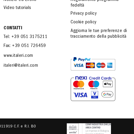
Notizie ed Eventi
Regolamento programma
fedeltà
Video tutorials
Privacy policy
Cookie policy
CONTATTI
Aggiorna le tue preferenze di
tracciamento della pubblicità
Tel: +39 051 3175211
Fax: +39 051 726459
www.italeri.com
italeri@italeri.com
.311919 C.F. e R.I. BO