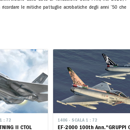
ricordare le mitiche pattuglie acrobatiche degli anni ’50 che
1 : 72
LA 1 : 72
1406 - SCALA 1 : 72
1406 - SCALA 1 : 72
TNING II CTOL
IGHTNING II CTOL
EF-2000 100th Ann.''GRUPPI C
EF-2000 100th Ann.''GRUPP