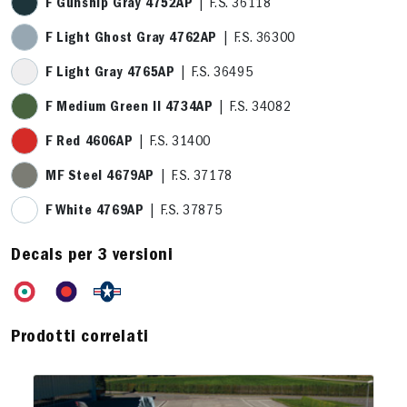
F Gunship Gray 4752AP
| F.S. 36118
F Light Ghost Gray 4762AP
| F.S. 36300
F Light Gray 4765AP
| F.S. 36495
F Medium Green II 4734AP
| F.S. 34082
F Red 4606AP
| F.S. 31400
MF Steel 4679AP
| F.S. 37178
F White 4769AP
| F.S. 37875
Decals per 3 versioni
Prodotti correlati