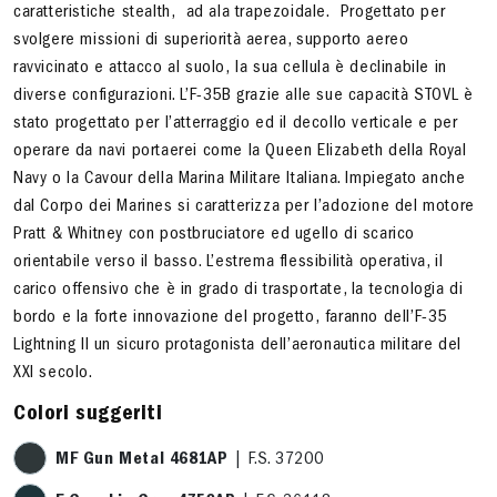
caratteristiche stealth, ad ala trapezoidale. Progettato per
svolgere missioni di superiorità aerea, supporto aereo
ravvicinato e attacco al suolo, la sua cellula è declinabile in
diverse configurazioni. L’F-35B grazie alle sue capacità STOVL è
stato progettato per l’atterraggio ed il decollo verticale e per
operare da navi portaerei come la Queen Elizabeth della Royal
Navy o la Cavour della Marina Militare Italiana. Impiegato anche
dal Corpo dei Marines si caratterizza per l’adozione del motore
Pratt & Whitney con postbruciatore ed ugello di scarico
orientabile verso il basso. L’estrema flessibilità operativa, il
carico offensivo che è in grado di trasportate, la tecnologia di
bordo e la forte innovazione del progetto, faranno dell’F-35
Lightning II un sicuro protagonista dell’aeronautica militare del
XXI secolo.
Colori suggeriti
MF Gun Metal 4681AP
| F.S. 37200