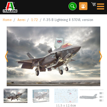
Home
Aerei
1:72
F-35 B Lightning II STOVL version
Previous
Nex
11,5 x 12,6cm