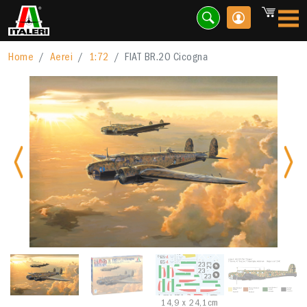
Home
Aerei
1:72
FIAT BR.20 Cicogna
Previous
Nex
14,9 x 24,1cm