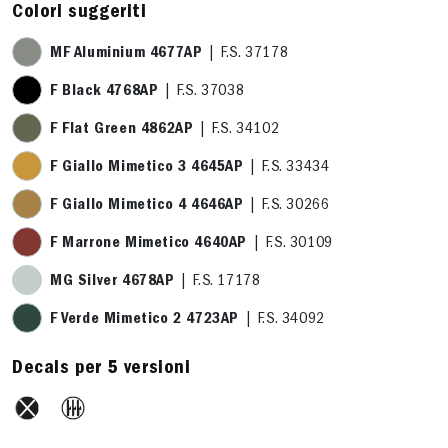
Colori suggeriti
MF Aluminium 4677AP
| F.S. 37178
F Black 4768AP
| F.S. 37038
F Flat Green 4862AP
| F.S. 34102
F Giallo Mimetico 3 4645AP
| F.S. 33434
F Giallo Mimetico 4 4646AP
| F.S. 30266
F Marrone Mimetico 4640AP
| F.S. 30109
MG Silver 4678AP
| F.S. 17178
F Verde Mimetico 2 4723AP
| F.S. 34092
Decals per 5 versioni