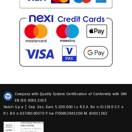
Company with Quality System Certification of Conformity with UNI
EN ISO 9001:2015
Italeri S.p.a | Cap. Soc. Euro 5.200.000 i.v. R.E.A. Bo n.311919 C.F. e
R.I. BO n.03708190370 P. Iva IT00652841206 M. B0011362