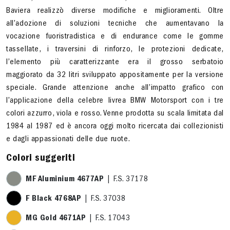
Baviera realizzò diverse modifiche e miglioramenti. Oltre
all’adozione di soluzioni tecniche che aumentavano la
vocazione fuoristradistica e di endurance come le gomme
tassellate, i traversini di rinforzo, le protezioni dedicate,
l’elemento più caratterizzante era il grosso serbatoio
maggiorato da 32 litri sviluppato appositamente per la versione
speciale. Grande attenzione anche all’impatto grafico con
l’applicazione della celebre livrea BMW Motorsport con i tre
colori azzurro, viola e rosso. Venne prodotta su scala limitata dal
1984 al 1987 ed è ancora oggi molto ricercata dai collezionisti
e dagli appassionati delle due ruote.
Colori suggeriti
MF Aluminium 4677AP
| F.S. 37178
F Black 4768AP
| F.S. 37038
MG Gold 4671AP
| F.S. 17043