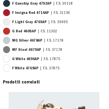
F Gunship Gray 4752AP
| F.S. 36118
F Insigna Red 4714AP
| F.S. 31136
F Light Gray 4765AP
| F.S. 36495
G Red 4605AP
| F.S. 11302
MG Silver 4678AP
| F.S. 17178
MF Steel 4679AP
| F.S. 37178
G White 4696AP
| F.S. 17875
F White 4769AP
| F.S. 37875
Prodotti correlati