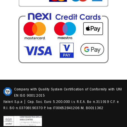
Company with Quality System Certification of Conformity with UNI
EN ISO 9001:2015
Italeri S.p.a | Cap. Soc. Euro 5.200.000 i.v. R.E.A. Bo n.311919 C.F. e
R.I. BO n.03708190370 P. Iva IT00652841206 M. B0011362