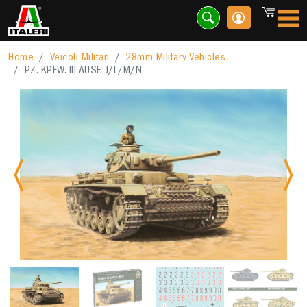
Home
Veicoli Militari
28mm Military Vehicles
PZ. KPFW. III AUSF. J/L/M/N
Previous
Nex