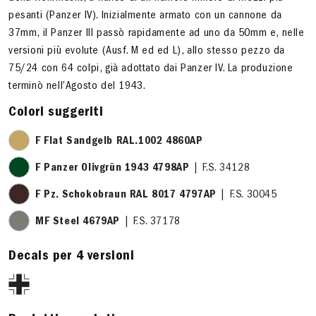
pesanti (Panzer IV). Inizialmente armato con un cannone da
37mm, il Panzer III passò rapidamente ad uno da 50mm e, nelle
versioni più evolute (Ausf. M ed ed L), allo stesso pezzo da
75/24 con 64 colpi, già adottato dai Panzer IV. La produzione
terminò nell’Agosto del 1943.
Colori suggeriti
F Flat Sandgelb RAL.1002 4860AP
F Panzer Olivgrün 1943 4798AP
| F.S. 34128
F Pz. Schokobraun RAL 8017 4797AP
| F.S. 30045
MF Steel 4679AP
| F.S. 37178
Decals per 4 versioni