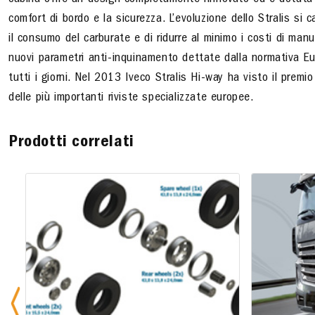
cabina offre un design completamente rinnovato ed è dotata di 
comfort di bordo e la sicurezza. L’evoluzione dello Stralis si c
il consumo del carburate e di ridurre al minimo i costi di man
nuovi parametri anti-inquinamento dettate dalla normativa Eur
tutti i giorni. Nel 2013 Iveco Stralis Hi-way ha visto il premio
delle più importanti riviste specializzate europee.
Prodotti correlati