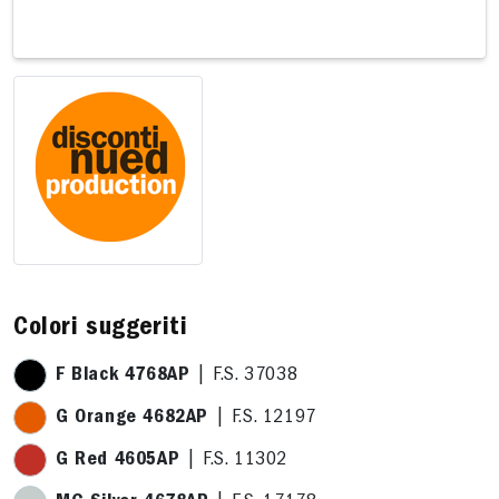
5 x 14,4cm
15,5 x 14,9cm
19,3 x 11,8cm
Colori suggeriti
F Black 4768AP
| F.S. 37038
G Orange 4682AP
| F.S. 12197
G Red 4605AP
| F.S. 11302