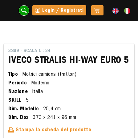
Login / Registrati
3899 - SCALA 1 : 24
IVECO STRALIS HI-WAY EURO 5
Tipo
Motrici camions (trattori)
Periodo
Moderno
Nazione
Italia
SKILL
5
Dim. Modello
25,4 cm
t
Dim. Box
373 x 241 x 96 mm
Stampa la scheda del prodotto