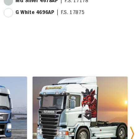
MG Silver 4678AP
| F.S. 17178
G White 4696AP
| F.S. 17875