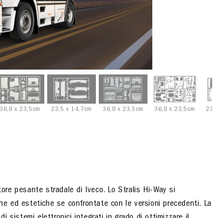
36,8 x 23,5cm
23,5 x 14,7cm
36,8 x 23,5cm
36,8 x 23,5cm
23,
tore pesante stradale di Iveco. Lo Stralis Hi-Way si
che ed estetiche se confrontate con le versioni precedenti. La