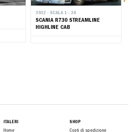
3932 - SCALA 1 : 24
3932 - SCALA 1 : 24
SCANIA R730 STREAMLINE
SCANIA R730 STREAMLINE
HIGHLINE CAB
HIGHLINE CAB
ITALERI
SHOP
Home
Costi di spedizione