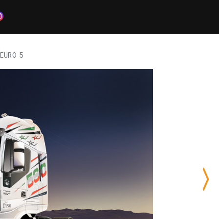
 EURO 5
Nex