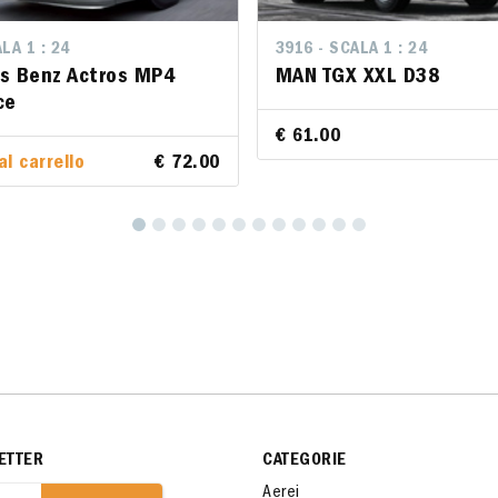
LA 1 : 24
LA 1 : 24
3916 - SCALA 1 : 24
3916 - SCALA 1 : 24
s Benz Actros MP4
s Benz Actros MP4
MAN TGX XXL D38
MAN TGX XXL D38
ce
ce
€ 61.00
€ 61.00
al carrello
al carrello
€ 72.00
€ 72.00
ETTER
CATEGORIE
Aerei