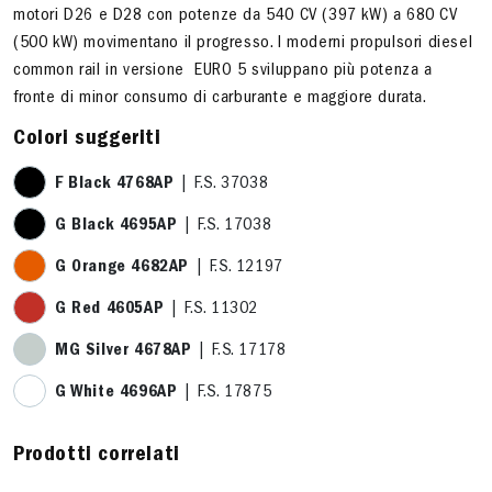
motori D26 e D28 con potenze da 540 CV (397 kW) a 680 CV
(500 kW) movimentano il progresso. I moderni propulsori diesel
common rail in versione EURO 5 sviluppano più potenza a
fronte di minor consumo di carburante e maggiore durata.
Colori suggeriti
F Black 4768AP
| F.S. 37038
G Black 4695AP
| F.S. 17038
G Orange 4682AP
| F.S. 12197
G Red 4605AP
| F.S. 11302
MG Silver 4678AP
| F.S. 17178
G White 4696AP
| F.S. 17875
Prodotti correlati