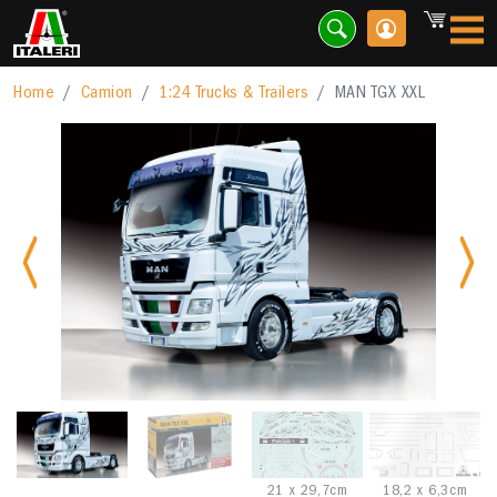
Home
Camion
1:24 Trucks & Trailers
MAN TGX XXL
Previous
Nex
21 x 29,7cm
18,2 x 6,3cm