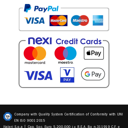
Company with Quality System Certification of Conformity with UNI
EN ISO 9001:2015
Italeri S.p.a | Cap. Soc. Euro 5.200.000 i.v. R.E.A. Bo n.311919 C.F. e