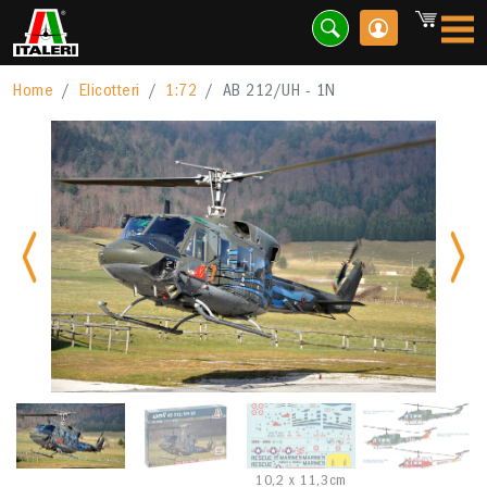
Home
Elicotteri
1:72
AB 212/UH - 1N
Previous
Nex
10,2 x 11,3cm