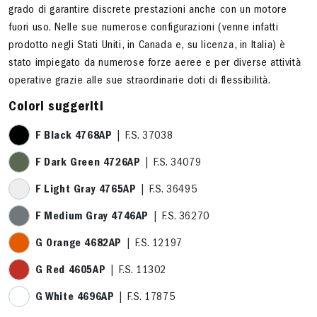
grado di garantire discrete prestazioni anche con un motore
fuori uso. Nelle sue numerose configurazioni (venne infatti
prodotto negli Stati Uniti, in Canada e, su licenza, in Italia) è
stato impiegato da numerose forze aeree e per diverse attività
operative grazie alle sue straordinarie doti di flessibilità.
Colori suggeriti
F Black 4768AP
| F.S. 37038
F Dark Green 4726AP
| F.S. 34079
F Light Gray 4765AP
| F.S. 36495
F Medium Gray 4746AP
| F.S. 36270
G Orange 4682AP
| F.S. 12197
G Red 4605AP
| F.S. 11302
G White 4696AP
| F.S. 17875