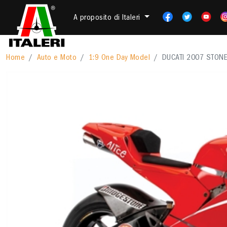
A proposito di Italeri
Home
Auto e Moto
1:9 One Day Model
DUCATI 2007 STONER