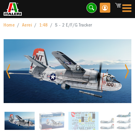
Home
Aerei
1:48
S - 2 E/F/G Tracker
Previous
Nex