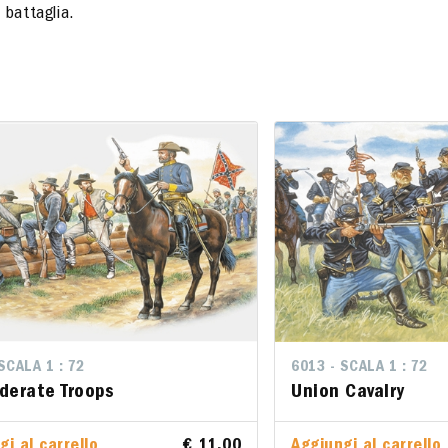
 battaglia.
LA 1 : 72
SCALA 1 : 72
6013 - SCALA 1 : 72
6013 - SCALA 1 : 72
rate Troops
derate Troops
Union Cavalry
Union Cavalry
al carrello
gi al carrello
€ 11.00
€ 11.00
Aggiungi al carrello
Aggiungi al carrello