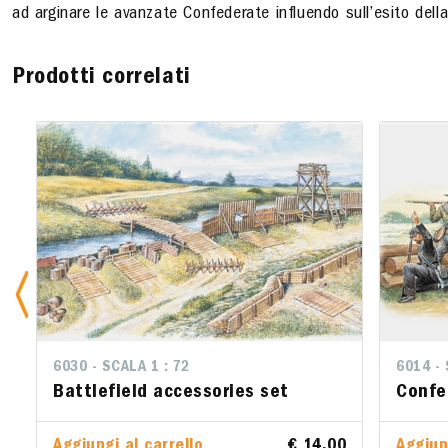
ad arginare le avanzate Confederate influendo sull’esito della
Prodotti correlati
6030 - SCALA 1 : 72
6014 - SCA
6014 - 
Battlefield accessories set
Confede
Confe
Aggiungi al carrello
€ 14.00
Aggiungi 
Aggiun