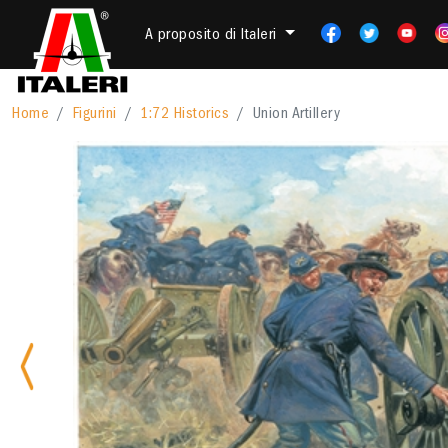
A proposito di Italeri
Home
Figurini
1:72 Historics
Union Artillery
Previous