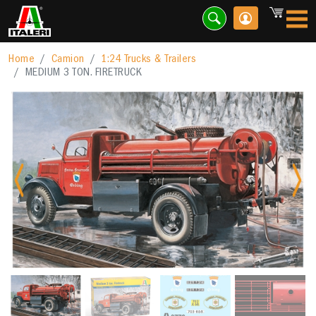
Home
Camion
1:24 Trucks & Trailers
MEDIUM 3 TON. FIRETRUCK
Previous
Nex