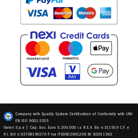
Company with Quality System Certification of Conformity with UNI
EN ISO 9001:2015
Italeri S.p.a | Cap. Soc. Euro 5.200.000 i.v. R.E.A. Bo n.311919 C.F. e
R.I. BO n.03708190370 P. Iva IT00652841206 M. B0011362