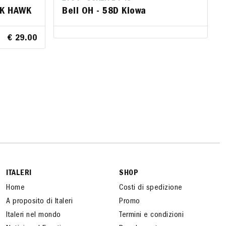
CK HAWK
CK HAWK
Bell OH - 58D Kiowa
Bell OH - 58D Kiowa
€ 29.00
€ 29.00
ITALERI
SHOP
Home
Costi di spedizione
A proposito di Italeri
Promo
Italeri nel mondo
Termini e condizioni