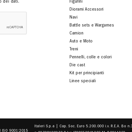
 dei dati.
Figurini
Diorami Accessori
Navi
Battle sets e Wargames
Camion
Auto e Moto
Treni
Pennelli, colle e colori
Die cast
Kit per principianti
Linee speciali
Italeri S.p.a | Cap. Soc. Euro 5.200.000 i.v. R.E.A. Bo n
EN ISO 9001:2015