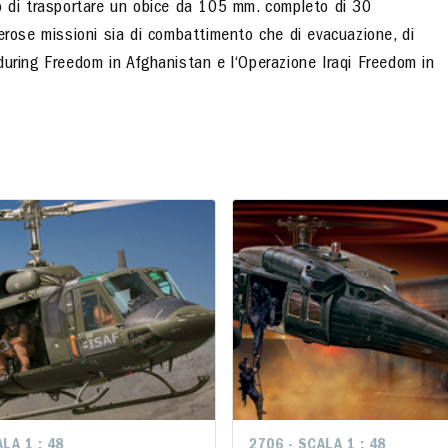
do di trasportare un obice da 105 mm. completo di 30
erose missioni sia di combattimento che di evacuazione, di
during Freedom in Afghanistan e l‘Operazione Iraqi Freedom in
LA 1 : 48
LA 1 : 48
2706 - SCALA 1 : 48
2706 - SCALA 1 : 48