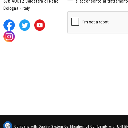
6/b 40012 Calderara di Reno
e acconsento al trattamento
Bologna - Italy
Company with Quality System Certification of Conformity with UNI 