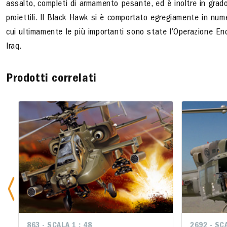
assalto, completi di armamento pesante, ed è inoltre in gra
proiettili. Il Black Hawk si è comportato egregiamente in num
cui ultimamente le più importanti sono state l’Operazione En
Iraq.
Prodotti correlati
863 - SCALA 1 : 48
2692 - SCA
2692 - SCA