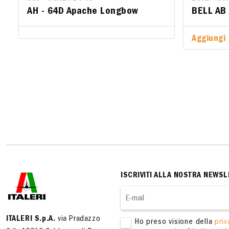
AH - 64D Apache Longbow
BELL AB
BELL AB
Aggiungi 
Aggiungi 
ISCRIVITI ALLA NOSTRA NEWSL
ITALERI S.p.A.
via Pradazzo
Ho preso visione della
priv