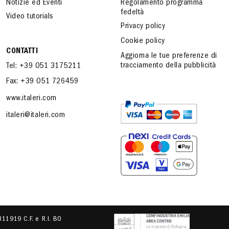
Notizie ed Eventi
Regolamento programma
fedeltà
Video tutorials
Privacy policy
Cookie policy
CONTATTI
Aggiorna le tue preferenze di
tracciamento della pubblicità
Tel: +39 051 3175211
Fax: +39 051 726459
www.italeri.com
italeri@italeri.com
.311919 C.F. e R.I. BO