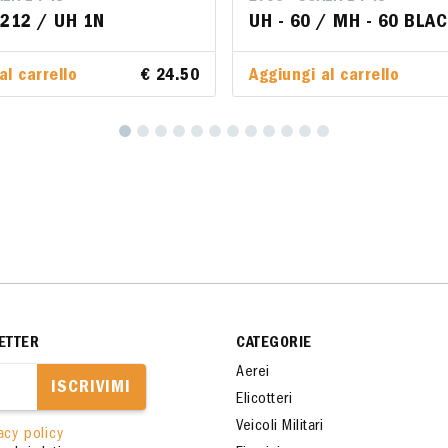
 212 / UH 1N
 212 / UH 1N
UH - 60 / MH - 60 BLA
UH - 60 / MH - 60 BLA
al carrello
al carrello
€ 24.50
€ 24.50
Aggiungi al carrello
Aggiungi al carrello
ETTER
CATEGORIE
Aerei
ISCRIVIMI
Elicotteri
Veicoli Militari
acy policy