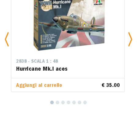
2838 - SCALA 1 : 48
2834 - SCALA 1 : 48
Hurricane Mk.l aces
P-38 J Lightning
Aggiungi al carrello
Aggiungi al carrello
€ 35.00
€