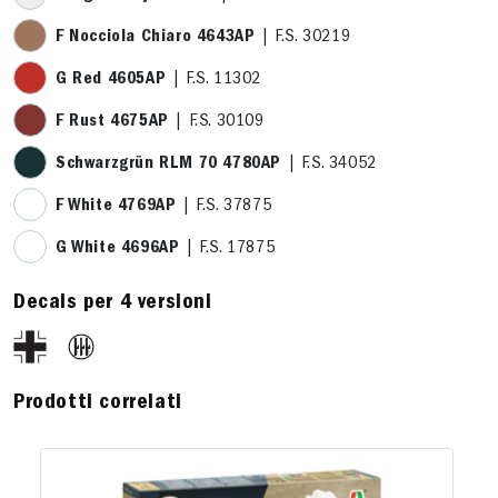
F Nocciola Chiaro 4643AP
| F.S. 30219
G Red 4605AP
| F.S. 11302
F Rust 4675AP
| F.S. 30109
Schwarzgrün RLM 70 4780AP
| F.S. 34052
F White 4769AP
| F.S. 37875
G White 4696AP
| F.S. 17875
Decals per 4 versioni
Prodotti correlati