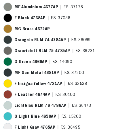
MF Aluminium 4677AP
| F.S. 37178
F Black 4768AP
| F.S. 37038
MG Brass 4672AP
Graugrün RLM 74 4784AP
| F.S. 36099
Grauviolett RLM 75 4785AP
| F.S. 36231
G Green 4669AP
| F.S. 14090
MF Gun Metal 4681AP
| F.S. 37200
F Insigna Yellow 4721AP
| F.S. 33538
F Leather 4674AP
| F.S. 30100
Lichtblau RLM 76 4786AP
| F.S. 36473
G Light Blue 4650AP
| F.S. 15200
F Light Gray 4765AP
| F.S. 36495