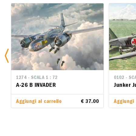
1274 - SCALA 1 : 72
0102 - SCA
0102 - SCA
A-26 B INVADER
Junker 
Junker 
Aggiungi al carrello
€ 37.00
Aggiungi 
Aggiungi 