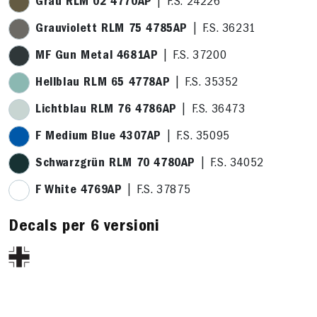
Grau RLM 02 4770AP
| F.S. 24226
Grauviolett RLM 75 4785AP
| F.S. 36231
MF Gun Metal 4681AP
| F.S. 37200
Hellblau RLM 65 4778AP
| F.S. 35352
Lichtblau RLM 76 4786AP
| F.S. 36473
F Medium Blue 4307AP
| F.S. 35095
Schwarzgrün RLM 70 4780AP
| F.S. 34052
F White 4769AP
| F.S. 37875
Decals per 6 versioni