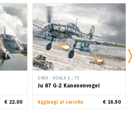
1466 - SCALA 1 : 72
1466 - SCALA 1 : 72
Ju 87 G-2 Kanonenvogel
Ju 87 G-2 Kanonenvogel
€ 22.00
€ 22.00
Aggiungi al carrello
Aggiungi al carrello
€ 16.50
€ 16.50