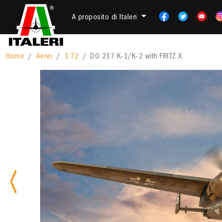
A proposito di Italeri
Home
Aerei
1:72
DO 217 K-1/K-2 with FRITZ X
Previous