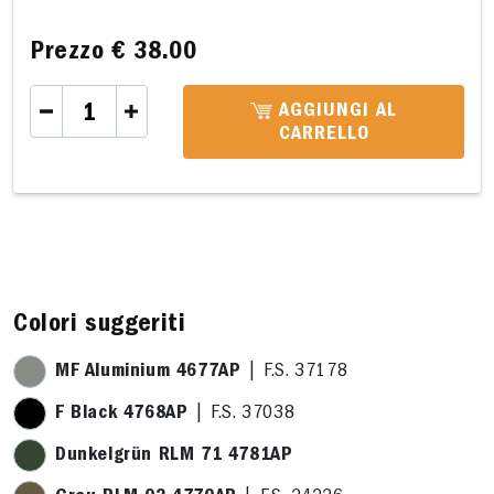
Prezzo
€ 38.00
AGGIUNGI AL
CARRELLO
A 28,7 x 17,8cm
B 33,9 x 17,8cm
C 10,4 x 6,6cm
D 28,6 x
Colori suggeriti
MF Aluminium 4677AP
| F.S. 37178
F Black 4768AP
| F.S. 37038
Dunkelgrün RLM 71 4781AP