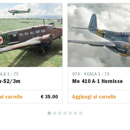
LA 1 : 72
LA 1 : 72
074 - SCALA 1 : 72
074 - SCALA 1 : 72
Ju-52/3m
Ju-52/3m
Me 410 A-1 Hornisse
Me 410 A-1 Hornisse
al carrello
al carrello
€ 35.00
€ 35.00
Aggiungi al carrello
Aggiungi al carrello