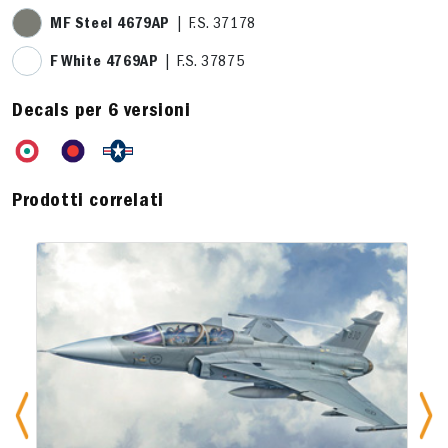
MF Steel 4679AP
| F.S. 37178
F White 4769AP
| F.S. 37875
Decals per 6 versioni
Prodotti correlati