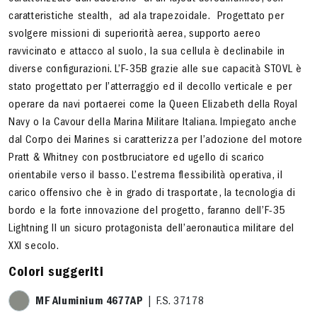
caratteristiche stealth, ad ala trapezoidale. Progettato per
svolgere missioni di superiorità aerea, supporto aereo
ravvicinato e attacco al suolo, la sua cellula è declinabile in
diverse configurazioni. L’F-35B grazie alle sue capacità STOVL è
stato progettato per l’atterraggio ed il decollo verticale e per
operare da navi portaerei come la Queen Elizabeth della Royal
Navy o la Cavour della Marina Militare Italiana. Impiegato anche
dal Corpo dei Marines si caratterizza per l’adozione del motore
Pratt & Whitney con postbruciatore ed ugello di scarico
orientabile verso il basso. L’estrema flessibilità operativa, il
carico offensivo che è in grado di trasportate, la tecnologia di
bordo e la forte innovazione del progetto, faranno dell’F-35
Lightning II un sicuro protagonista dell’aeronautica militare del
XXI secolo.
Colori suggeriti
MF Aluminium 4677AP
| F.S. 37178