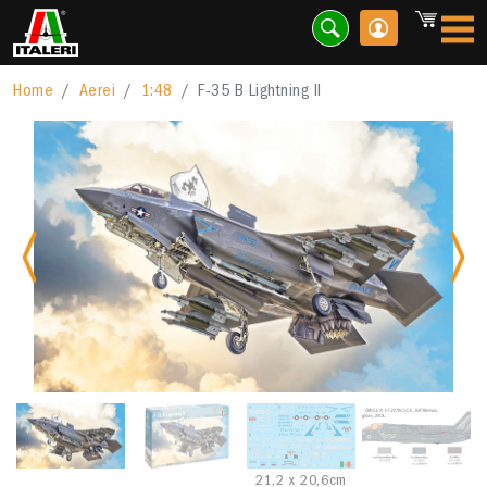
Home
Aerei
1:48
F-35 B Lightning II
Previous
Nex
21,2 x 20,6cm