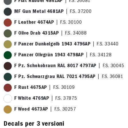
F Flat Rubber 4861AP
| F.S. 26081
MF Gun Metal 4681AP
| F.S. 37200
F Leather 4674AP
| F.S. 30100
F Olive Drab 4315AP
| F.S. 34088
F Panzer Dunkelgelb 1943 4796AP
| F.S. 33440
F Panzer Olivgrün 1943 4798AP
| F.S. 34128
F Pz. Schokobraun RAL 8017 4797AP
| F.S. 30045
F Pz. Schwarzgrau RAL 7021 4795AP
| F.S. 36081
F Rust 4675AP
| F.S. 30109
F White 4769AP
| F.S. 37875
F Wood 4673AP
| F.S. 30257
Decals per 3 versioni