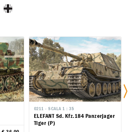
0211 - SCALA 1 : 35
0211 - SCALA 1 : 35
ELEFANT Sd. Kfz.184 Panzerjager
ELEFANT Sd. Kfz.184 Panzerjager
Tiger (P)
Tiger (P)