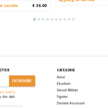
Aggiungi al carrello
Aggiungi al carrello
l carrello
al carrello
€ 36.00
€ 36.00
ETTER
CATEGORIE
Aerei
ISCRIVIMI
Elicotteri
Veicoli Militari
acy policy
 dei dati.
Figurini
Diorami Accessori