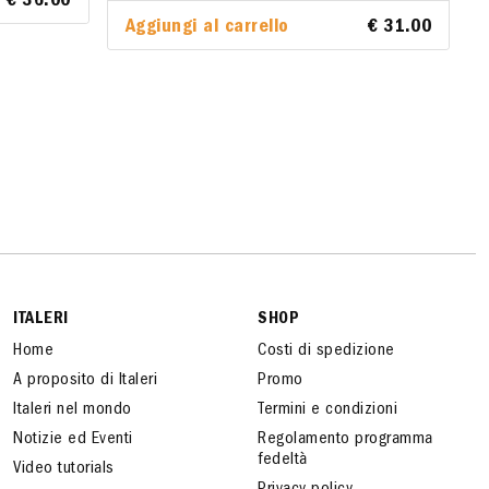
€ 36.00
€ 36.00
Aggiungi al carrello
Aggiungi al carrello
€ 31.00
€ 31.00
ITALERI
SHOP
Home
Costi di spedizione
A proposito di Italeri
Promo
Italeri nel mondo
Termini e condizioni
Notizie ed Eventi
Regolamento programma
fedeltà
Video tutorials