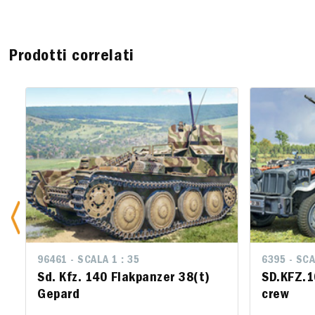
Prodotti correlati
96461 - SCALA 1 : 35
6395 - SCA
6395 - SCA
Sd. Kfz. 140 Flakpanzer 38(t)
SD.KFZ.1
SD.KFZ.
Gepard
crew
crew