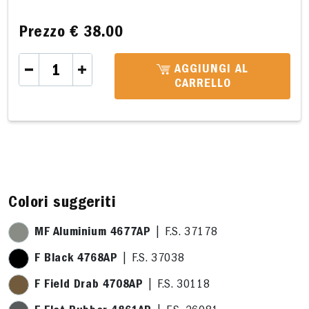
Prezzo
€ 38.00
AGGIUNGI AL
CARRELLO
,0 x 22,0cm
C 20,6 x 13,5cm
D 21,6 x 8,9cm
Colori suggeriti
MF Aluminium 4677AP
| F.S. 37178
F Black 4768AP
| F.S. 37038
F Field Drab 4708AP
| F.S. 30118