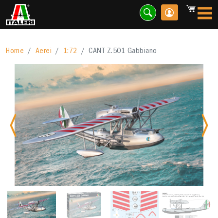
"/>
Home
Aerei
1:72
CANT Z.501 Gabbiano
Previous
Nex