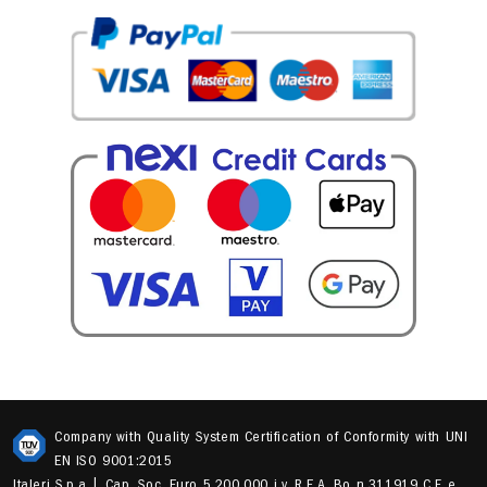
Company with Quality System Certification of Conformity with UNI
EN ISO 9001:2015
Italeri S.p.a | Cap. Soc. Euro 5.200.000 i.v. R.E.A. Bo n.311919 C.F. e