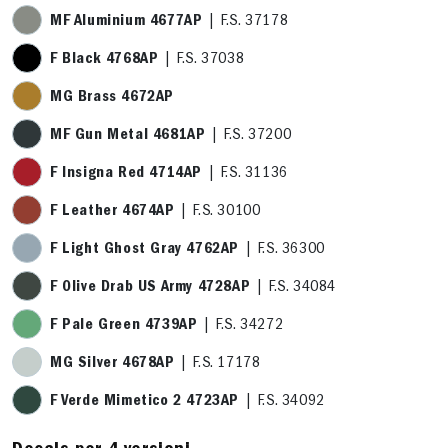
MF Aluminium 4677AP
| F.S. 37178
F Black 4768AP
| F.S. 37038
MG Brass 4672AP
MF Gun Metal 4681AP
| F.S. 37200
F Insigna Red 4714AP
| F.S. 31136
F Leather 4674AP
| F.S. 30100
F Light Ghost Gray 4762AP
| F.S. 36300
F Olive Drab US Army 4728AP
| F.S. 34084
F Pale Green 4739AP
| F.S. 34272
MG Silver 4678AP
| F.S. 17178
F Verde Mimetico 2 4723AP
| F.S. 34092