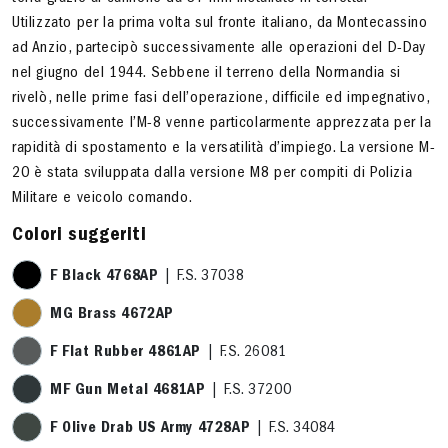
Utilizzato per la prima volta sul fronte italiano, da Montecassino
ad Anzio, partecipò successivamente alle operazioni del D-Day
nel giugno del 1944. Sebbene il terreno della Normandia si
rivelò, nelle prime fasi dell’operazione, difficile ed impegnativo,
successivamente l’M-8 venne particolarmente apprezzata per la
rapidità di spostamento e la versatilità d’impiego. La versione M-
20 è stata sviluppata dalla versione M8 per compiti di Polizia
Militare e veicolo comando.
Colori suggeriti
F Black 4768AP
| F.S. 37038
MG Brass 4672AP
F Flat Rubber 4861AP
| F.S. 26081
MF Gun Metal 4681AP
| F.S. 37200
F Olive Drab US Army 4728AP
| F.S. 34084