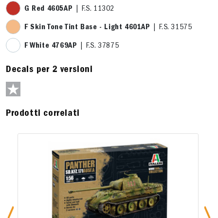
G Red 4605AP
| F.S. 11302
F Skin Tone Tint Base - Light 4601AP
| F.S. 31575
F White 4769AP
| F.S. 37875
Decals per 2 versioni
Prodotti correlati