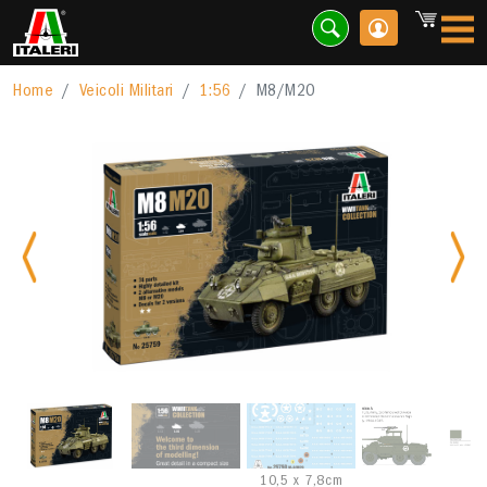
Home
Veicoli Militari
1:56
M8/M20
Previous
Nex
10,5 x 7,8cm