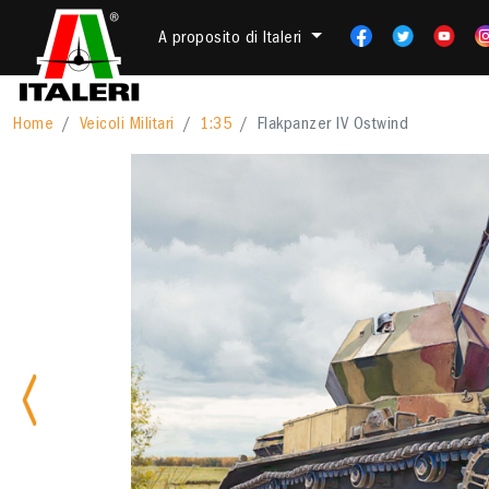
A proposito di Italeri
Home
Veicoli Militari
1:35
Flakpanzer IV Ostwind
Previous