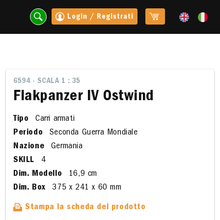
Login / Registrati
6594 - SCALA 1 : 35
Flakpanzer IV Ostwind
Tipo
Carri armati
Periodo
Seconda Guerra Mondiale
Nazione
Germania
SKILL
4
Dim. Modello
16,9 cm
t
Dim. Box
375 x 241 x 60 mm
Stampa la scheda del prodotto