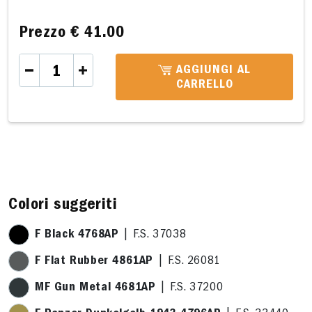
Prezzo
€ 41.00
AGGIUNGI AL
CARRELLO
2,1x19,7cm
C 29,1x19,7cm
D 32,1x21,7cm
E 21,8 x 20,3cm
F 34,5 x
Colori suggeriti
F Black 4768AP
| F.S. 37038
F Flat Rubber 4861AP
| F.S. 26081
MF Gun Metal 4681AP
| F.S. 37200