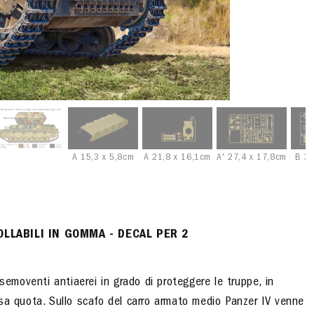
A 15,3 x 5,8cm
A 21,8 x 16,1cm
A' 27,4 x 17,8cm
B 3
OLLABILI IN GOMMA
-
DECAL PER 2
semoventi antiaerei in grado di proteggere le truppe, in
sa quota. Sullo scafo del carro armato medio Panzer IV venne