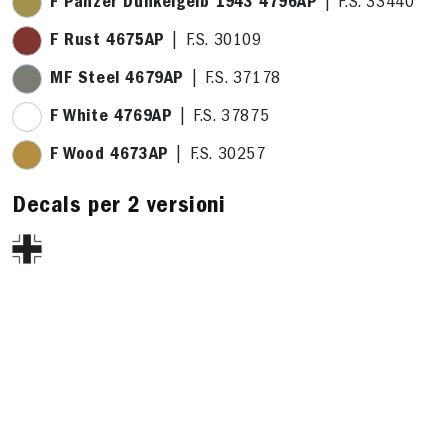
F Panzer Dunkelgelb 1943 4796AP
| F.S. 33440
F Rust 4675AP
| F.S. 30109
MF Steel 4679AP
| F.S. 37178
F White 4769AP
| F.S. 37875
F Wood 4673AP
| F.S. 30257
Decals per 2 versioni