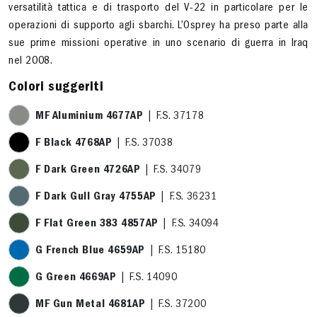
versatilità tattica e di trasporto del V-22 in particolare per le
operazioni di supporto agli sbarchi. L’Osprey ha preso parte alla
sue prime missioni operative in uno scenario di guerra in Iraq
nel 2008.
Colori suggeriti
MF Aluminium 4677AP
| F.S. 37178
F Black 4768AP
| F.S. 37038
F Dark Green 4726AP
| F.S. 34079
F Dark Gull Gray 4755AP
| F.S. 36231
F Flat Green 383 4857AP
| F.S. 34094
G French Blue 4659AP
| F.S. 15180
G Green 4669AP
| F.S. 14090
MF Gun Metal 4681AP
| F.S. 37200