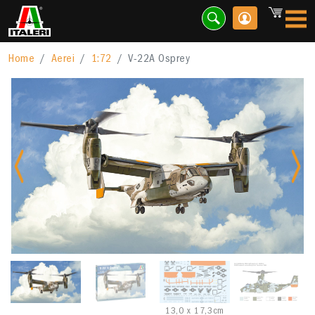
Home
Aerei
1:72
V-22A Osprey
Previous
Nex
13,0 x 17,3cm