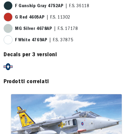
F Gunship Gray 4752AP
| F.S. 36118
G Red 4605AP
| F.S. 11302
MG Silver 4678AP
| F.S. 17178
F White 4769AP
| F.S. 37875
Decals per 3 versioni
Prodotti correlati