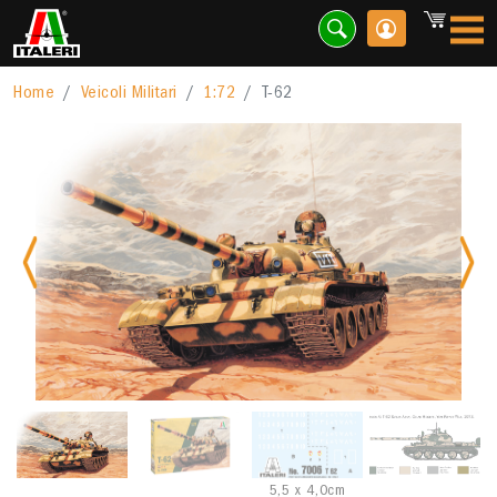
Home
Veicoli Militari
1:72
T-62
Previous
Nex
5,5 x 4,0cm