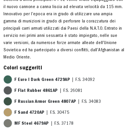
sistema d’arma principale. Il T-62 venne infatti equipaggiato con
il nuovo cannone a canna liscia ad elevata velocità da 115 mm.
Innovativo per l’epoca era in grado di utilizzare una ampia
gamma di munizioni in grado di perforare la corazzatura dei
principali carri armati utilizzati dai Paesi della N.A.T.O. Entrato in
servizio nei primi anni sessanta è stato impiegato, nelle sue
varie versioni, da numerose forze armate alleate dell’Unione
Sovietica ed ha partecipato a diversi conflitti, dall’Afghanistan al
Medio Oriente.
Colori suggeriti
F Euro I Dark Green 4729AP
| F.S. 34092
F Flat Rubber 4861AP
| F.S. 26081
F Russian Armor Green 4807AP
| F.S. 34083
F Sand 4720AP
| F.S. 30475
MF Steel 4679AP
| F.S. 37178