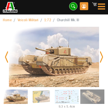
Home
Veicoli Militari
1:72
Churchill Mk. III
Previous
Nex
9,3 x 5,4cm