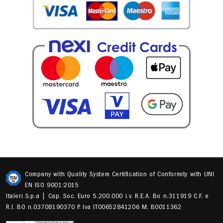
Company with Quality System Certification of Conformity with UNI
EN ISO 9001:2015
Italeri S.p.a | Cap. Soc. Euro 5.200.000 i.v. R.E.A. Bo n.311919 C.F. e
R.I. BO n.03708190370 P. Iva IT00652841206 M. B0011362