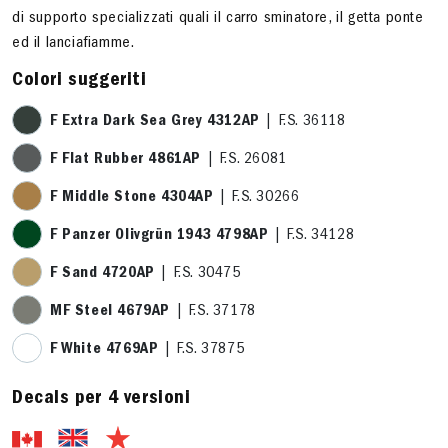
di supporto specializzati quali il carro sminatore, il getta ponte
ed il lanciafiamme.
Colori suggeriti
F Extra Dark Sea Grey 4312AP
| F.S. 36118
F Flat Rubber 4861AP
| F.S. 26081
F Middle Stone 4304AP
| F.S. 30266
F Panzer Olivgrün 1943 4798AP
| F.S. 34128
F Sand 4720AP
| F.S. 30475
MF Steel 4679AP
| F.S. 37178
F White 4769AP
| F.S. 37875
Decals per 4 versioni