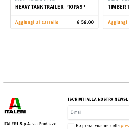
3731 - SCALA 1 : 24
3868 - SCA
3868 - SCA
HEAVY TANK TRAILER ''TOPAS''
TIMBER 
TIMBER 
Aggiungi al carrello
€ 58.00
Aggiungi 
Aggiungi 
ISCRIVITI ALLA NOSTRA NEWSL
ITALERI S.p.A.
via Pradazzo
Ho preso visione della
priv