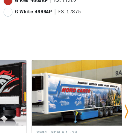
G Red 4605AP
| F.S. 11302
G White 4696AP
| F.S. 17875