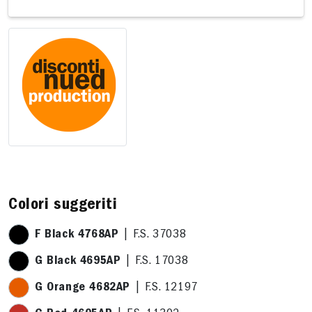
4 x 24,4cm
Colori suggeriti
F Black 4768AP
| F.S. 37038
G Black 4695AP
| F.S. 17038
G Orange 4682AP
| F.S. 12197