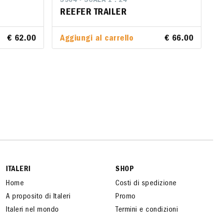
3904 - SCALA 1 : 24
3904 - SCALA 1 : 24
REEFER TRAILER
REEFER TRAILER
€ 62.00
€ 62.00
Aggiungi al carrello
Aggiungi al carrello
€ 66.00
€ 66.00
ITALERI
SHOP
Home
Costi di spedizione
A proposito di Italeri
Promo
Italeri nel mondo
Termini e condizioni