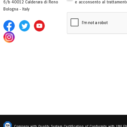
6/b 40012 Calderara di Reno
e acconsento al trattamento
Bologna - Italy
Company with Quality System Certification of Conformity with UNI 