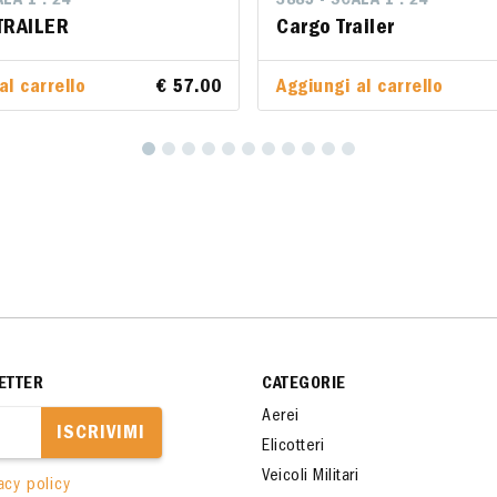
LA 1 : 24
LA 1 : 24
3885 - SCALA 1 : 24
3885 - SCALA 1 : 24
TRAILER
TRAILER
Cargo Trailer
Cargo Trailer
al carrello
al carrello
€ 57.00
€ 57.00
Aggiungi al carrello
Aggiungi al carrello
ETTER
CATEGORIE
Aerei
ISCRIVIMI
Elicotteri
Veicoli Militari
acy policy