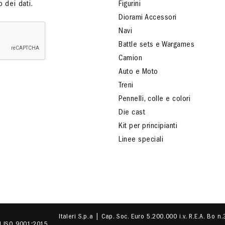
 dei dati.
Figurini
Diorami Accessori
Navi
Battle sets e Wargames
Camion
Auto e Moto
Treni
Pennelli, colle e colori
Die cast
Kit per principianti
Linee speciali
Italeri S.p.a | Cap. Soc. Euro 5.200.000 i.v. R.E.A. Bo n
EN ISO 9001:2015