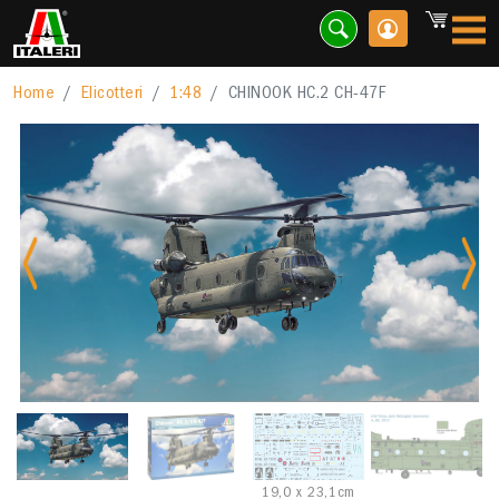
Home
Elicotteri
1:48
CHINOOK HC.2 CH-47F
Previous
Nex
19,0 x 23,1cm