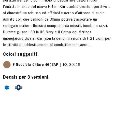
servizio nel 1975 con il ruolo di caccia intercettore. Con
l’entrata in linea del nuovo F-15 il Kfir cambiò profilo operativo e
si dimostrò un robusto ed affidabile aereo d’attacco al suolo.
Armato con due cannoni da 30mm poteva trasportare un
variegato carico offensivo composto da missili, bombe e razzi.
Durante gli anni ‘80 la US Navy e il Corpo dei Marines
impiegarono diversi Kfir (con la denominazione di F-21 Lion) per
le attività di addestramento al combattimento aereo.
Colori suggeriti
F Nocciola Chiaro 4643AP
| F.S. 30219
Decals per 3 versioni