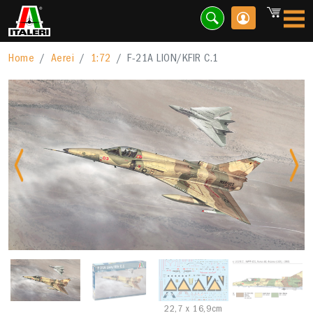
Home
Aerei
1:72
F-21A LION/KFIR C.1
Previous
Nex
22,7 x 16,9cm