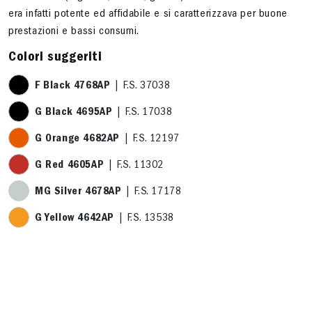
era infatti potente ed affidabile e si caratterizzava per buone
prestazioni e bassi consumi.
Colori suggeriti
F Black 4768AP
| F.S. 37038
G Black 4695AP
| F.S. 17038
G Orange 4682AP
| F.S. 12197
G Red 4605AP
| F.S. 11302
MG Silver 4678AP
| F.S. 17178
G Yellow 4642AP
| F.S. 13538