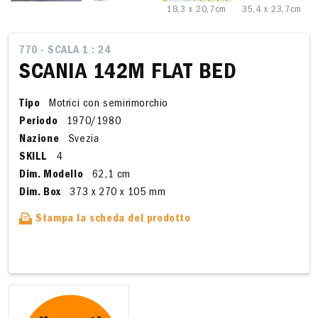
18,3 x 20,7cm
35,4 x 23,7cm
770 - SCALA 1 : 24
SCANIA 142M FLAT BED
Tipo
Motrici con semirimorchio
Periodo
1970/1980
Nazione
Svezia
SKILL
4
Dim. Modello
62,1 cm
Dim. Box
373 x 270 x 105 mm
Stampa la scheda del prodotto