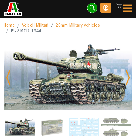
Home
Veicoli Militari
28mm Military Vehicles
IS-2 MOD. 1944
Previous
Nex