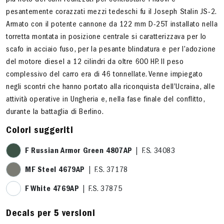
più noto dei carri realizzati per contrastare i nuovi e
pesantemente corazzati mezzi tedeschi fu il Joseph Stalin JS-2.
Armato con il potente cannone da 122 mm D-25T installato nella
torretta montata in posizione centrale si caratterizzava per lo
scafo in acciaio fuso, per la pesante blindatura e per l’adozione
del motore diesel a 12 cilindri da oltre 600 HP. Il peso
complessivo del carro era di 46 tonnellate. Venne impiegato
negli scontri che hanno portato alla riconquista dell’Ucraina, alle
attività operative in Ungheria e, nella fase finale del conflitto,
durante la battaglia di Berlino.
Colori suggeriti
F Russian Armor Green 4807AP
| F.S. 34083
MF Steel 4679AP
| F.S. 37178
F White 4769AP
| F.S. 37875
Decals per 5 versioni