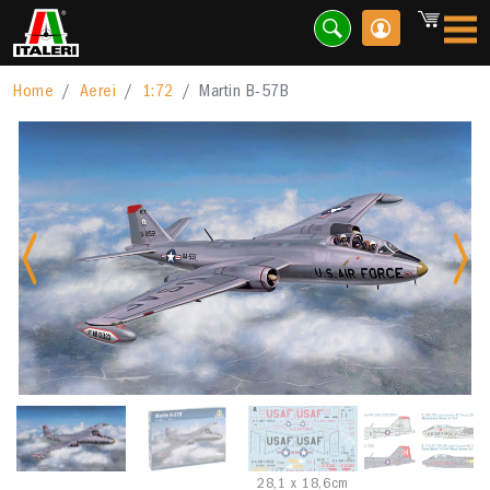
Home
Aerei
1:72
Martin B-57B
Previous
Nex
28,1 x 18,6cm