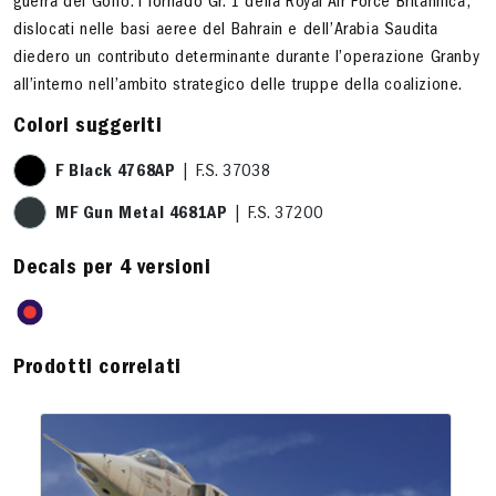
guerra del Golfo. I Tornado Gr. 1 della Royal Air Force Britannica,
dislocati nelle basi aeree del Bahrain e dell’Arabia Saudita
diedero un contributo determinante durante l’operazione Granby
all’interno nell’ambito strategico delle truppe della coalizione.
Colori suggeriti
F Black 4768AP
| F.S. 37038
MF Gun Metal 4681AP
| F.S. 37200
Decals per 4 versioni
Prodotti correlati