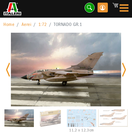
Home
Aerei
1:72
TORNADO GR.1
Previous
Nex
11,2 x 12,3cm