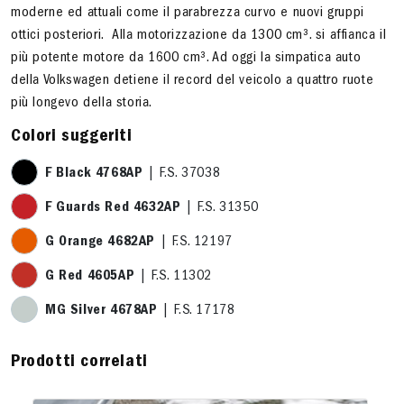
moderne ed attuali come il parabrezza curvo e nuovi gruppi
ottici posteriori. Alla motorizzazione da 1300 cm³. si affianca il
più potente motore da 1600 cm³. Ad oggi la simpatica auto
della Volkswagen detiene il record del veicolo a quattro ruote
più longevo della storia.
Colori suggeriti
F Black 4768AP
| F.S. 37038
F Guards Red 4632AP
| F.S. 31350
G Orange 4682AP
| F.S. 12197
G Red 4605AP
| F.S. 11302
MG Silver 4678AP
| F.S. 17178
Prodotti correlati