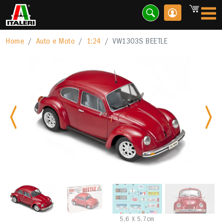
Home
Auto e Moto
1:24
VW1303S BEETLE
Previous
Nex
5,6 X 5,7cm