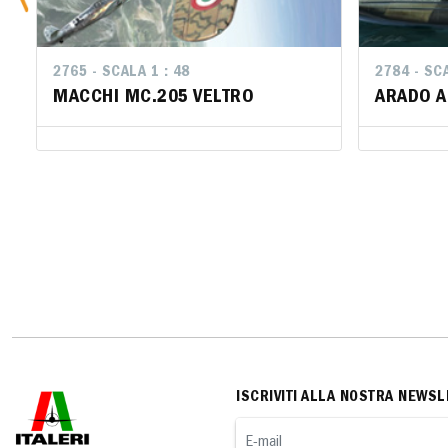
2765 - SCALA 1 : 48
2784 - SCA
2784 - SCA
MACCHI MC.205 VELTRO
ARADO A
ARADO A
ISCRIVITI ALLA NOSTRA NEWSL