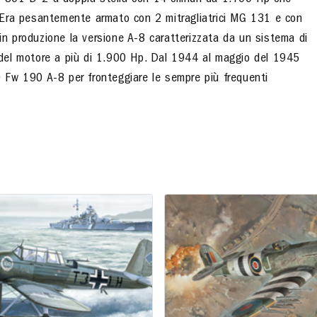
801 D-2 a doppia stella con 14 cilindri da 1.700 Hp che
 Era pesantemente armato con 2 mitragliatrici MG 131 e con
 produzione la versione A-8 caratterizzata da un sistema di
za del motore a più di 1.900 Hp. Dal 1944 al maggio del 1945
00 Fw 190 A-8 per fronteggiare le sempre più frequenti