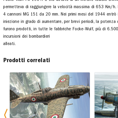
Focke-Wulf Fw 190 A-8 era dotato di un motore radiale BMW 
permetteva di raggiungere la velocità massima di 653 Km/h.
4 cannoni MG 151 da 20 mm. Nei primi mesi del 1944 entrò in
iniezione in grado di aumentare, per brevi periodi, la poten
furono prodotti, in tutte le fabbriche Focke-Wulf, più di 6.5
incursioni dei bombardieri
alleati.
Prodotti correlati