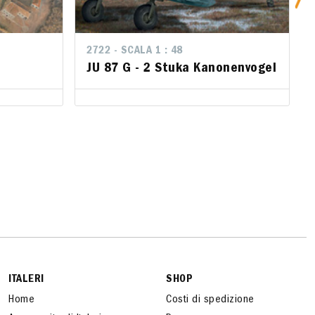
2722 - SCALA 1 : 48
2722 - SCALA 1 : 48
JU 87 G - 2 Stuka Kanonenvogel
JU 87 G - 2 Stuka Kanonenvogel
ITALERI
SHOP
Home
Costi di spedizione