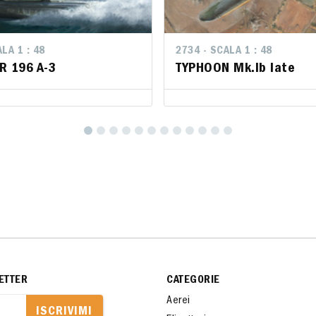
LA 1 : 48
LA 1 : 48
2734 - SCALA 1 : 48
2734 - SCALA 1 : 48
R 196 A-3
R 196 A-3
TYPHOON Mk.Ib late
TYPHOON Mk.Ib late
ETTER
CATEGORIE
Aerei
ISCRIVIMI