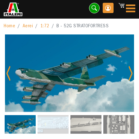
Home
Aerei
1:72
B - 52G STRATOFORTRESS
Previous
Nex