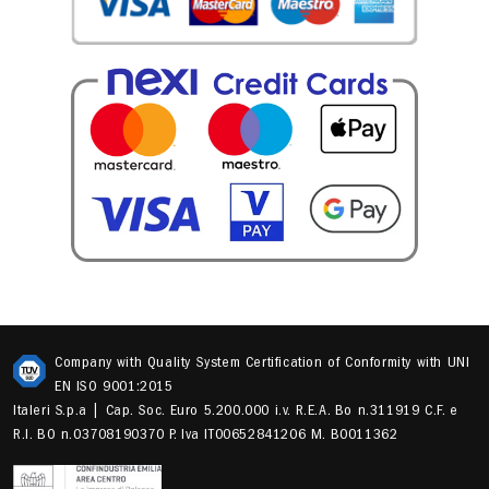
Company with Quality System Certification of Conformity with UNI
EN ISO 9001:2015
Italeri S.p.a | Cap. Soc. Euro 5.200.000 i.v. R.E.A. Bo n.311919 C.F. e
R.I. BO n.03708190370 P. Iva IT00652841206 M. B0011362