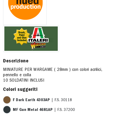
Descrizione
MINIATURE PER WARGAME ( 28mm ) con colori acrilici,
pennello e colla
10 SOLDATINI INCLUSI
Colori suggeriti
F Dark Earth 4303AP
| F.S. 30118
MF Gun Metal 4681AP
| F.S. 37200