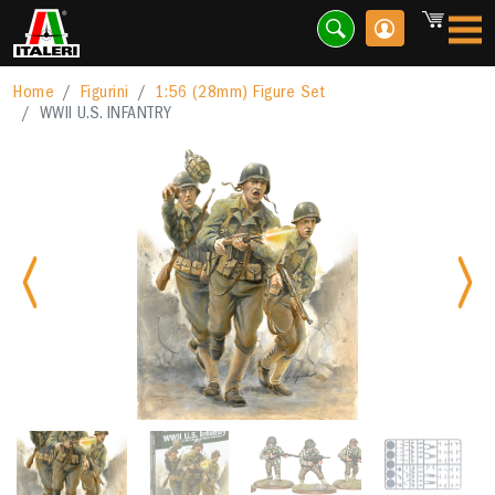
Home
Figurini
1:56 (28mm) Figure Set
WWll U.S. INFANTRY
Previous
Nex