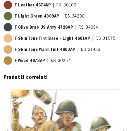
F Leather 4674AP
| F.S. 30100
F Light Green 4309AP
| F.S. 34230
F Olive Drab US Army 4728AP
| F.S. 34084
F Skin Tone Tint Base - Light 4601AP
| F.S. 31575
F Skin Tone Warm Tint 4603AP
| F.S. 31433
F Wood 4673AP
| F.S. 30257
Prodotti correlati